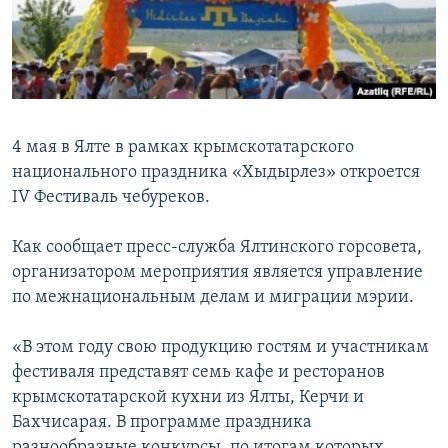
ПРИСОЕДИНЯЙТЕСЬ!
ПОБЕДИТЕЛЕЙ НЕ СУДЯТ?
КРЫМ.НЕПОКОРЕННЫЙ
ELIFBE
УКРАИНСКАЯ ПРОБЛЕМА КРЫМА
4 мая в Ялте в рамках крымскотатарского
Все сайты RFE/RL
национального праздника «Хыдырлез» откроется
IV Фестиваль чебуреков.
Как сообщает пресс-служба Ялтинского горсовета,
организатором мероприятия является управление
по межнациональным делам и миграции мэрии.
«В этом году свою продукцию гостям и участникам
фестиваля представят семь кафе и ресторанов
крымскотатарской кухни из Ялты, Керчи и
Бахчисарая. В программе праздника
разнообразные конкурсы, по итогам которых