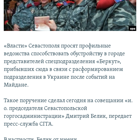
ПРИСОЕДИНЯЙТЕСЬ!
ПОБЕДИТЕЛЕЙ НЕ СУДЯТ?
КРЫМ.НЕПОКОРЕННЫЙ
ELIFBE
УКРАИНСКАЯ ПРОБЛЕМА КРЫМА
«Власти» Севастополя просят профильные
Все сайты RFE/RL
ведомства способствовать обустройству в городе
представителей спецподразделения «Беркут»,
прибывших сюда в связи с расформированием
подразделения в Украине после событий на
Майдане.
Такое поручение сделал сегодня на совещании «и.
о. председателя Севастопольской
горгосадминистрации» Дмитрий Белик, передает
пресс-служба СГГА.
В частности, Белик от имени