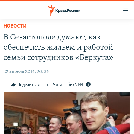
Доступность
ссылки
Вернуться
НОВОСТИ
к
НОВОСТИ
В Севастополе думают, как
основному
СПЕЦПРОЕКТЫ
содержанию
обеспечить жильем и работой
ВОДА
Вернутся
ГРУЗ 200
семьи сотрудников «Беркута»
к
ИСТОРИЯ
КАРТА ВОЕННЫХ ОБЪЕКТОВ КРЫМА
главной
22 апреля 2014, 20:06
ЕЩЕ
11 ЛЕТ ОККУПАЦИИ КРЫМА. 11 ИСТОРИЙ СОПРОТИВЛЕНИЯ
навигации
Вернутся
Поделиться
Читать без VPN
РАДІО СВОБОДА
ИНТЕРАКТИВ
к
КАК ОБОЙТИ БЛОКИРОВКУ
ИНФОГРАФИКА
поиску
ТЕЛЕПРОЕКТ КРЫМ.РЕАЛИИ
Українською
СОВЕТЫ ПРАВОЗАЩИТНИКОВ
Qırımtatar
ПРОПАВШИЕ БЕЗ ВЕСТИ