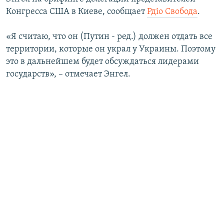
ПРИСОЕДИНЯЙТЕСЬ!
ПОБЕДИТЕЛЕЙ НЕ СУДЯТ?
Конгресса США в Киеве, сообщает
Рдiо Свобода
.
КРЫМ.НЕПОКОРЕННЫЙ
«Я считаю, что он (Путин - ред.) должен отдать все
ELIFBE
территории, которые он украл у Украины. Поэтому
это в дальнейшем будет обсуждаться лидерами
УКРАИНСКАЯ ПРОБЛЕМА КРЫМА
государств», – отмечает Энгел.
Все сайты RFE/RL