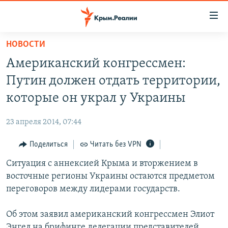
Доступность
ссылки
Вернуться
НОВОСТИ
к
НОВОСТИ
Американский конгрессмен:
основному
СПЕЦПРОЕКТЫ
содержанию
Путин должен отдать территории,
ВОДА
Вернутся
ГРУЗ 200
которые он украл у Украины
к
ИСТОРИЯ
КАРТА ВОЕННЫХ ОБЪЕКТОВ КРЫМА
главной
23 апреля 2014, 07:44
ЕЩЕ
11 ЛЕТ ОККУПАЦИИ КРЫМА. 11 ИСТОРИЙ СОПРОТИВЛЕНИЯ
навигации
Вернутся
Поделиться
Читать без VPN
РАДІО СВОБОДА
ИНТЕРАКТИВ
к
Ситуация с аннексией Крыма и вторжением в
КАК ОБОЙТИ БЛОКИРОВКУ
ИНФОГРАФИКА
поиску
восточные регионы Украины остаются предметом
ТЕЛЕПРОЕКТ КРЫМ.РЕАЛИИ
переговоров между лидерами государств.
Українською
СОВЕТЫ ПРАВОЗАЩИТНИКОВ
Qırımtatar
Об этом заявил американский конгрессмен Элиот
ПРОПАВШИЕ БЕЗ ВЕСТИ
Энгел на брифинге делегации представителей