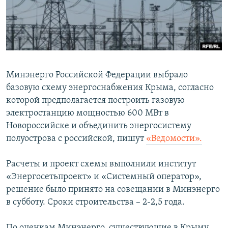
ПРИСОЕДИНЯЙТЕСЬ!
ПОБЕДИТЕЛЕЙ НЕ СУДЯТ?
КРЫМ.НЕПОКОРЕННЫЙ
ELIFBE
УКРАИНСКАЯ ПРОБЛЕМА КРЫМА
Минэнерго Российской Федерации выбрало
Все сайты RFE/RL
базовую схему энергоснабжения Крыма, согласно
которой предполагается построить газовую
электростанцию мощностью 600 МВт в
Новороссийске и объединить энергосистему
полуострова с российской, пишут
«Ведомости».
Расчеты и проект схемы выполнили институт
«Энергосетьпроект» и «Системный оператор»,
решение было принято на совещании в Минэнерго
в субботу. Сроки строительства – 2-2,5 года.
По оценкам Минэнерго, существующие в Крыму