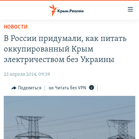
Доступность
ссылки
Вернуться
НОВОСТИ
к
НОВОСТИ
В России придумали, как питать
основному
СПЕЦПРОЕКТЫ
содержанию
оккупированный Крым
ВОДА
Вернутся
ГРУЗ 200
электричеством без Украины
к
ИСТОРИЯ
КАРТА ВОЕННЫХ ОБЪЕКТОВ КРЫМА
главной
23 апреля 2014, 09:39
ЕЩЕ
11 ЛЕТ ОККУПАЦИИ КРЫМА. 11 ИСТОРИЙ СОПРОТИВЛЕНИЯ
навигации
Вернутся
Поделиться
Читать без VPN
РАДІО СВОБОДА
ИНТЕРАКТИВ
к
КАК ОБОЙТИ БЛОКИРОВКУ
ИНФОГРАФИКА
поиску
ТЕЛЕПРОЕКТ КРЫМ.РЕАЛИИ
Українською
СОВЕТЫ ПРАВОЗАЩИТНИКОВ
Qırımtatar
ПРОПАВШИЕ БЕЗ ВЕСТИ