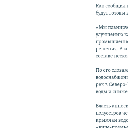
ПОБЕДИТЕЛЕЙ НЕ СУДЯТ?
Как сообщил 
КРЫМ.НЕПОКОРЕННЫЙ
будут готовы
ELIFBE
«Мы планируе
УКРАИНСКАЯ ПРОБЛЕМА КРЫМА
улучшению ка
промышленнос
решения. А и
составе неско
По его слова
водоснабжени
рек в Северо
воды и сниже
Власть аннес
полуостров ч
крымчан водо
«вице-премье