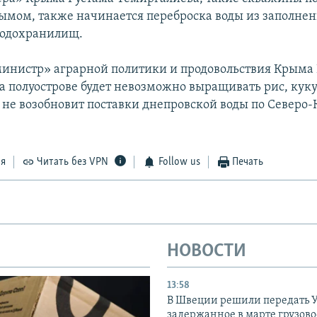
ымом, также начинается переброска воды из заполне
водохранилищ.
министр» аграрной политики и продовольствия Крыма
 полуострове будет невозможно выращивать рис, куку
 не возобновит поставки днепровской воды по Северо
ся
Читать без VPN
Follow us
Печать
НОВОСТИ
13:58
В Швеции решили передать 
задержанное в марте грузово