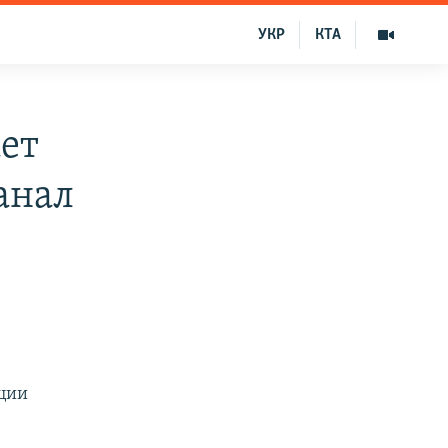
УКР
КТА
ет
анал
ации