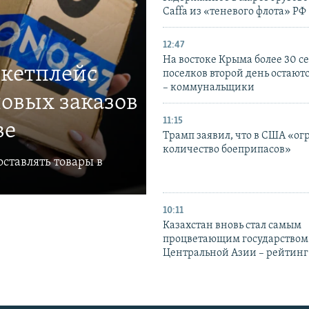
Caffa из «теневого флота» РФ
12:47
На востоке Крыма более 30 се
ркетплейс
поселков второй день остаютс
– коммунальщики
овых заказов
11:15
ве
Трамп заявил, что в США «ог
количество боеприпасов»
ставлять товары в
10:11
Казахстан вновь стал самым
процветающим государством
Центральной Азии – рейтинг