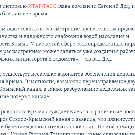
в интервью
ИТАР-ТАСС
глава компании Евгений Дод, 
 в ближайшее время.
м подготовить на рассмотрение правительства предл
чества и надежности снабжения водой населения и
ти Крыма. У нас в этой сфере есть определенные нар
х рассмотрением может заняться уже созданная рабоча
льких министерств и ведомств», – сказал Дод.
м, существует несколько вариантов обеспечения допол
я Крыма. В частности, возможно перенаправление дв
-Крымский канал, а также разбуривание подземных за
ние потерь в канале.
ированного Крыма осуждает Киев за ограничение пост
ерез Северо-Крымский канал и заявила, что планирует 
й бурением дополнительных скважин. По информаци
ра» Крыма Рустама Темиргалиева, такие скважины по