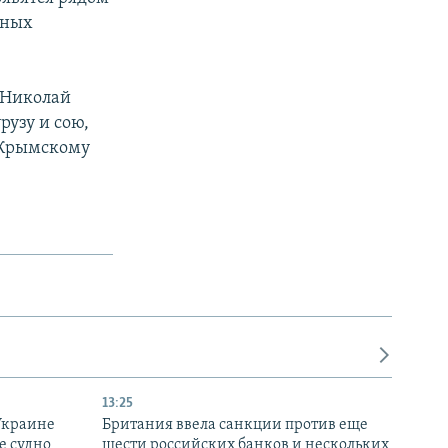
нных
 Николай
рузу и сою,
-Крымскому
13:25
Украине
Британия ввела санкции против еще
е судно
шести российских банков и нескольких