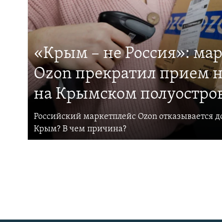
«Крым – не Россия»: ма
Ozon прекратил прием н
на Крымском полуостро
Российский маркетплейс Ozon отказывается до
Крым? В чем причина?