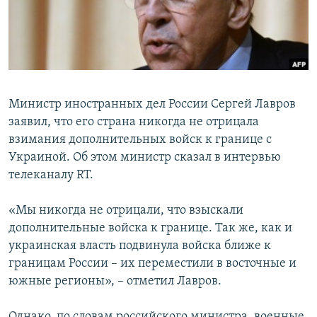
ПРИСОЕДИНЯЙТЕСЬ!
ПОБЕДИТЕЛЕЙ НЕ СУДЯТ?
КРЫМ.НЕПОКОРЕННЫЙ
ELIFBE
УКРАИНСКАЯ ПРОБЛЕМА КРЫМА
Министр иностранных дел России Сергей Лавров
Все сайты RFE/RL
заявил, что его страна никогда не отрицала
взимания дополнительных войск к границе с
Украиной. Об этом министр сказал в интервью
телеканалу RT.
«Мы никогда не отрицали, что взыскали
дополнительные войска к границе. Так же, как и
украинская власть подвинула войска ближе к
границам России – их переместили в восточные и
южные регионы», – отметил Лавров.
Однако, по словам российского министра, военные