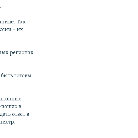
а
.
анице. Так
ссии – их
чных регионах
 быть готовы
 законные
изошло в
дать ответ в
нистр.