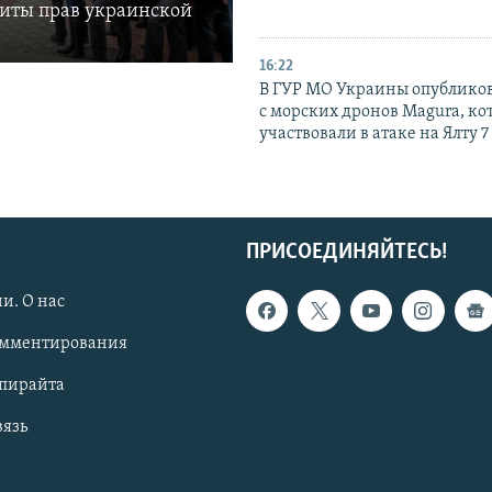
щиты прав украинской
16:22
В ГУР МО Украины опублико
с морских дронов Magura, ко
участвовали в атаке на Ялту 7
ПРИСОЕДИНЯЙТЕСЬ!
и. О нас
омментирования
опирайта
вязь