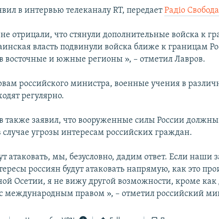
явил в интервью телеканалу RT, передает
Радіо Свобод
не отрицали, что стянули дополнительные войска к гр
раинская власть подвинули войска ближе к границам Ро
в восточные и южные регионы », – отметил Лавров.
ловам российского министра, военные учения в разли
ходят регулярно.
в также заявил, что вооруженные силы России должны
в случае угрозы интересам российских граждан.
ут атаковать, мы, безусловно, дадим ответ. Если наши
тересы россиян будут атаковать напрямую, как это про
ой Осетии, я не вижу другой возможности, кроме как 
 с международным правом », – отметил российский ми