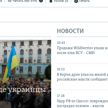
ся
Читать без VPN
Follow us
Печать
НОВОСТИ
20:41
Продажи Wildberries упали н
после атак ВСУ – СМИ
18:53
В Керчи дрон упал на жилой 
российские власти сообщают
где украинцы
17:28
Удар РФ по Одессе: поврежде
пострадал человек – власти