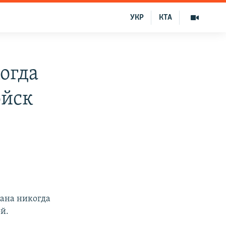
УКР
КТА
когда
ойск
рана никогда
й.