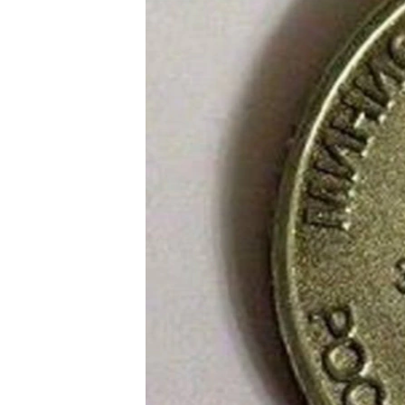
ПОБЕДИТЕЛЕЙ НЕ СУДЯТ?
КРЫМ.НЕПОКОРЕННЫЙ
ELIFBE
УКРАИНСКАЯ ПРОБЛЕМА КРЫМА