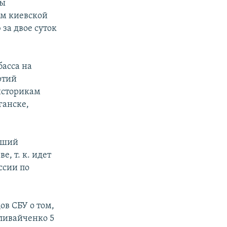
фы
ом киевской
за двое суток
басса на
ртий
историкам
ганске,
авший
, т. к. идет
ссии по
ов СБУ о том,
аливайченко 5