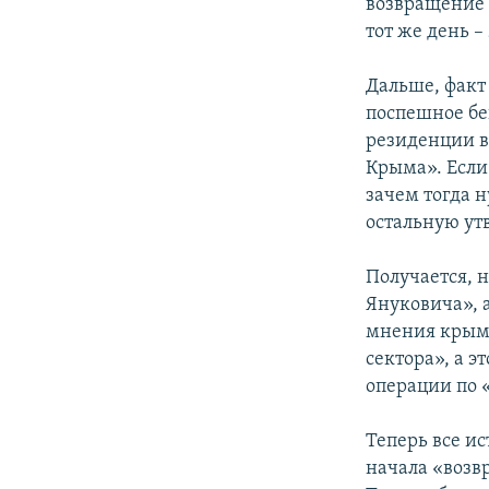
возвращение 
тот же день –
Дальше, факт
поспешное бег
резиденции в
Крыма». Если
зачем тогда 
остальную ут
Получается, 
Януковича», а
мнения крымч
сектора», а э
операции по 
Теперь все ис
начала «возв