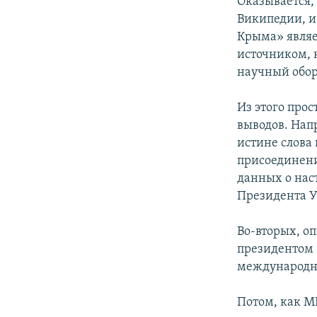
Оказывается,
Википедии, и
Крыма» явля
источником, 
научный обор
Из этого про
выводов. Нап
истине слова 
присоединени
данных о нас
Президента Ук
Во-вторых, о
президентом 
международн
Потом, как М