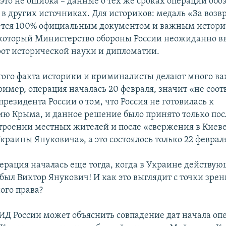
 это не ошибка – данные о тех же сроках операции обо
 в других источниках. Для историков: медаль «За воз
ется 100% официальным документом и важным истор
который Министерство обороны России неожиданно вв
от исторической науки и дипломатии.
стого факта историки и криминалисты делают много в
ример, операция началась 20 февраля, значит «не соот
президента России о том, что Россия не готовилась к
ю Крыма, и данное решение было принято только пос
троении местных жителей и после «свержения в Киеве
раины Януковича», а это состоялось только 22 феврал
перация началась еще тогда, когда в Украине действу
был Виктор Янукович! И как это выглядит с точки зрен
ого права?
ИД России может объяснить совпадение дат начала оп