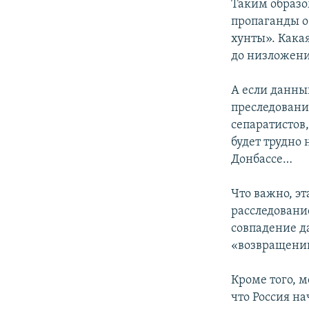
Таким образо
пропаганды о
хунты». Какая
до низложени
А если данны
преследовани
сепаратистов
будет трудно
Донбассе…
Что важно, э
расследование
совпадение д
«возвращени
Кроме того, м
что Россия н