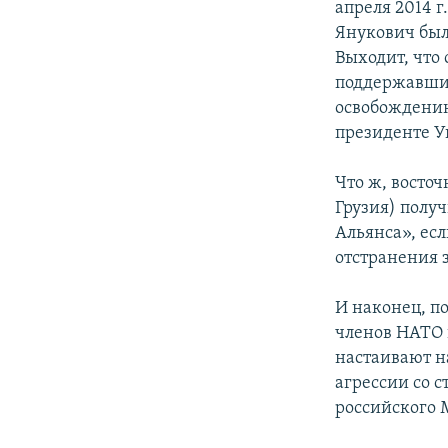
апреля 2014 г
Янукович был
Выходит, что
поддержавших
освобождению
президенте У
Что ж, восто
Грузия) полу
Альянса», есл
отстранения 
И наконец, п
членов НАТО 
настаивают н
агрессии со с
российского 