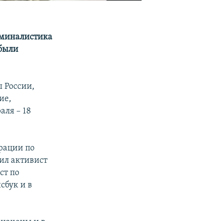
иминалистика
 были
 России,
ие,
аля – 18
ерации по
ил активист
ст по
сбук и в