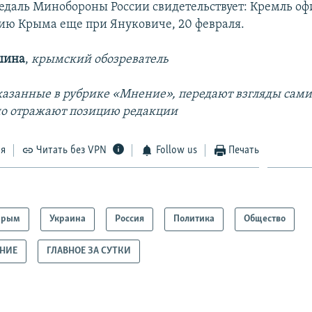
едаль Минобороны России свидетельствует: Кремль о
ию Крыма еще при Януковиче, 20 февраля.
шина
,
крымский обозреватель
азанные в рубрике «Мнение», передают взгляды сами
но отражают позицию редакции
ся
Читать без VPN
Follow us
Печать
Крым
Украина
Россия
Политика
Общество
АНИЕ
ГЛАВНОЕ ЗА СУТКИ