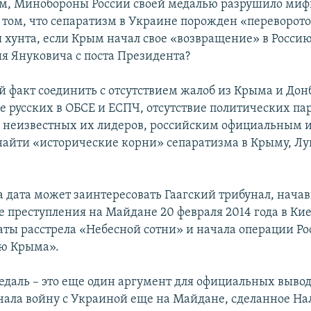
м, Минобороны России своей медалью разрушило ми
 том, что сепаратизм в Украине порожден «переворот
 хунта, если Крым начал свое «возвращение» в Россию 
я Януковича с поста Президента?
й факт соединить с отсутствием жалоб из Крыма и Дон
е русских в ОБСЕ и ЕСПЧ, отсутствие политических па
, неизвестных их лидеров, российским официальным 
 найти «исторические корни» сепаратизма в Крыму, Лу
та дата может заинтересовать Гаагский трибунал, нач
 преступления на Майдане 20 февраля 2014 года в Киеве
аты расстрела «Небесной сотни» и начала операции Ро
ю Крыма».
едаль – это еще один аргумент для официальных вывод
ачала войну с Украиной еще на Майдане, сделанное Н