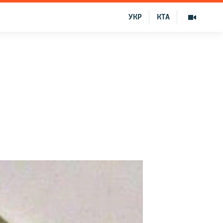
УКР
КТА