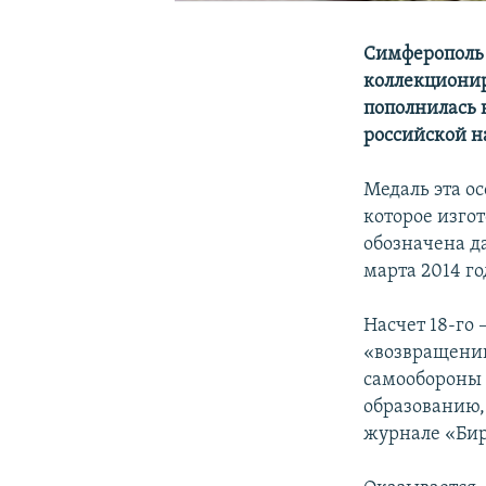
Симферополь 
коллекционир
пополнилась 
российской 
Медаль эта о
которое изго
обозначена д
марта 2014 го
Насчет 18-го 
«возвращению
самообороны 
образованию
журнале «Бир