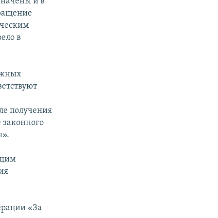
значены и в
вращение
ическим
ело в
ажных
ветствуют
ле получения
 законного
я».
ющим
ия
ерации «За