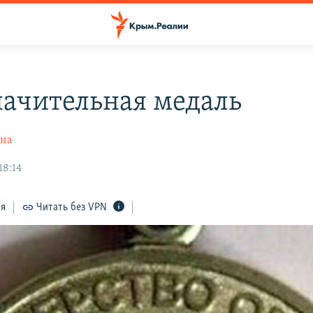
лачительная медаль
ина
18:14
ся
Читать без VPN