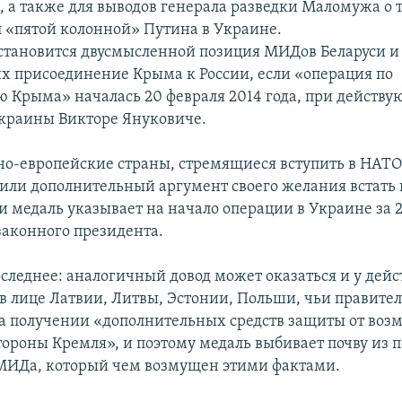
., а также для выводов генерала разведки Маломужа о т
 «пятой колонной» Путина в Украине.
 становится двусмысленной позиция МИДов Беларуси и
 присоединение Крыма к России, если «операция по
 Крыма» началась 20 февраля 2014 года, при действу
краины Викторе Януковиче.
чно-европейские страны, стремящиеся вступить в НАТО
чили дополнительный аргумент своего желания встать
и медаль указывает на начало операции в Украине за 2
законного президента.
оследнее: аналогичный довод может оказаться и у де
в лице Латвии, Литвы, Эстонии, Польши, чьи правител
а получении «дополнительных средств защиты от воз
тороны Кремля», и поэтому медаль выбивает почву из п
МИДа, который чем возмущен этими фактами.