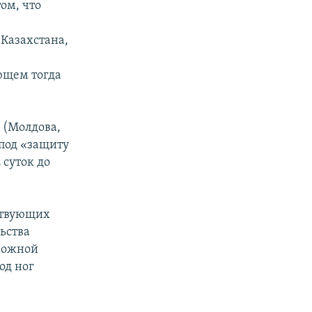
ом, что
 Казахстана,
ющем тогда
 (Молдова,
 под «защиту
 суток до
йствующих
ьства
можной
од ног