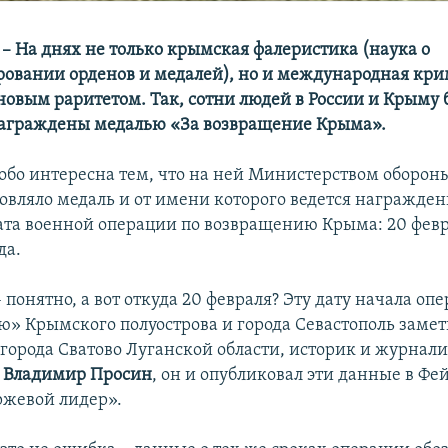
– На днях не только крымская фалеристика (наука о
овании орденов и медалей), но и международная кр
новым раритетом. Так, сотни людей в России и Крыму
награждены медалью «За возвращение Крыма».
собо интересна тем, что на ней Министерством обороны
товляло медаль и от имени которого ведется награжден
ата военной операции по возвращению Крыма: 20 февр
да.
– понятно, а вот откуда 20 февраля? Эту дату начала оп
» Крымского полуострова и города Севастополь замет
города Сватово Луганской области, историк и журнали
,
Владимир Просин
, он и опубликовал эти данные в Фей
жевой лидер».