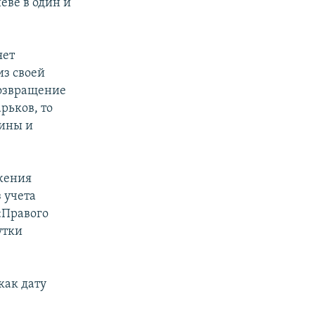
еве в один и
яет
из своей
возвращение
рьков, то
тины и
жения
 учета
«Правого
утки
как дату