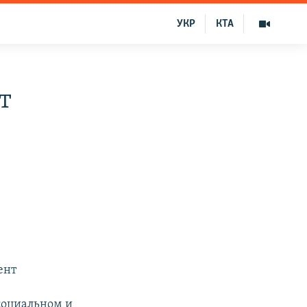
УКР
КТА
т
ент
социальном и