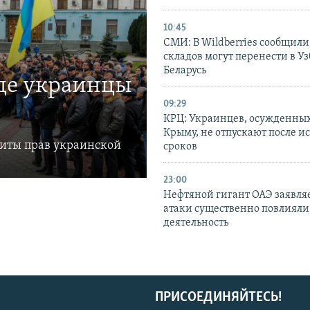
10:45
СМИ: В Wildberries сообщили,
складов могут перенести в У
Беларусь
где украинцы
09:29
КРЦ: Украинцев, осужденных
Крыму, не отпускают после и
щиты прав украинской
сроков
23:00
Нефтяной гигант ОАЭ заявляе
атаки существенно повлияли 
деятельность
ПРИСОЕДИНЯЙТЕСЬ!