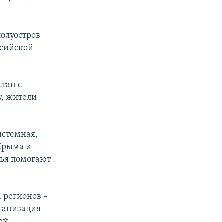
полуостров
ссийской
стан с
у, жители
истемная,
Крыма и
зья помогают
 регионов –
ганизация
ей