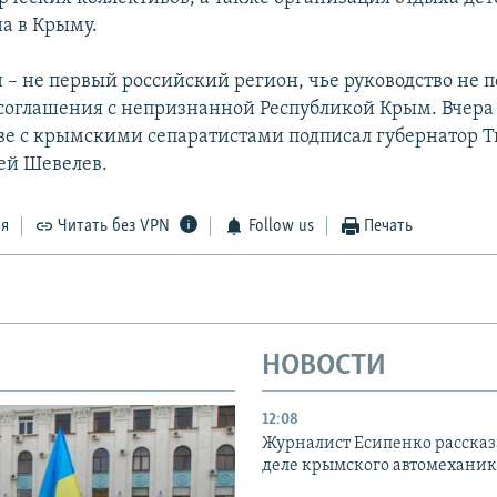
а в Крыму.
 – не первый российский регион, чье руководство не п
соглашения с непризнанной Республикой Крым. Вчера
ве с крымскими сепаратистами подписал губернатор Т
ей Шевелев.
ся
Читать без VPN
Follow us
Печать
НОВОСТИ
12:08
Журналист Есипенко рассказ
деле крымского автомехани