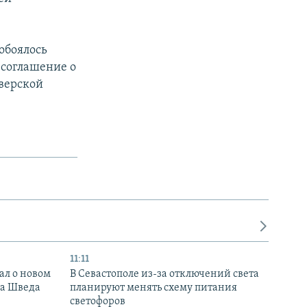
обоялось
 соглашение о
верской
11:11
ал о новом
В Севастополе из-за отключений света
ка Шведа
планируют менять схему питания
светофоров