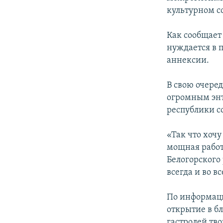
ПОБЕДИТЕЛЕЙ НЕ СУДЯТ?
культурном с
КРЫМ.НЕПОКОРЕННЫЙ
Как сообщает 
ELIFBE
нуждается в 
УКРАИНСКАЯ ПРОБЛЕМА КРЫМА
аннексии.
В свою очере
огромным энт
республики с
«Так что хочу
мощная работ
Белогорского
всегда и во в
По информаци
открытие в б
гастролей тв