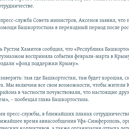
отрудничестве.
пресс-служба Совета министров, Аксенов заявил, что 
помощи Башкортостана в переходный период после ро
дь Рустэм Хамитов сообщил, что «Республика Башкорто
узиазмом восприняла события февраля-марта в Крым
оздали «фонд поддержки Крыму».
 заверить: там где Башкортостан, там будет хорошая, с
а. Мы включим все свои возможности, чтобы жители 
 района в частности почувствовали, что настоящие дру
сем», – пообещал глава Башкортостана.
и пресс-службы, в ближайших планах сотрудничества
лижайшее время авиасообщения Уфа-Симферополь, ор
орческих коллективов, а также организация отдыха дет