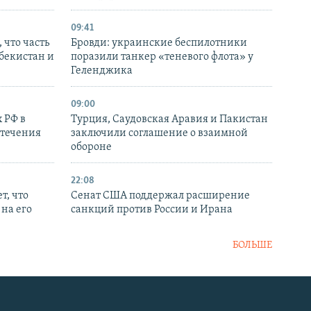
09:41
 что часть
Бровди: украинские беспилотники
збекистан и
поразили танкер «теневого флота» у
Геленджика
09:00
 РФ в
Турция, Саудовская Аравия и Пакистан
стечения
заключили соглашение о взаимной
обороне
22:08
т, что
Сенат США поддержал расширение
на его
санкций против России и Ирана
БОЛЬШЕ