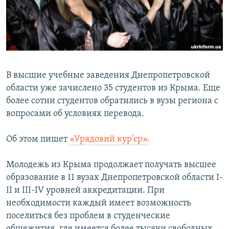
ПРИСОЕДИНЯЙТЕСЬ!
ПОБЕДИТЕЛЕЙ НЕ СУДЯТ?
КРЫМ.НЕПОКОРЕННЫЙ
ELIFBE
УКРАИНСКАЯ ПРОБЛЕМА КРЫМА
В высшие учебные заведения Днепропетровской
Все сайты RFE/RL
области уже зачислено 35 студентов из Крыма. Еще
более сотни студентов обратились в вузы региона с
вопросами об условиях перевода.
Об этом пишет
«Урядовий кур'єр».
Молодежь из Крыма продолжает получать высшее
образование в 11 вузах Днепропетровской области I-
II и III-IV уровней аккредитации. При
необходимости каждый имеет возможность
поселиться без проблем в студенческие
общежития, где имеется более тысячи свободных