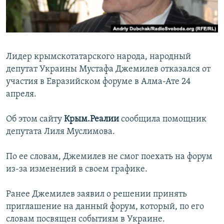
ПРИСОЕДИНЯЙТЕСЬ!
ПОБЕДИТЕЛЕЙ НЕ СУДЯТ?
КРЫМ.НЕПОКОРЕННЫЙ
ELIFBE
Лидер крымскотатарского народа, народный
УКРАИНСКАЯ ПРОБЛЕМА КРЫМА
депутат Украины Мустафа Джемилев отказался от
Все сайты RFE/RL
участия в Евразийском форуме в Алма-Ате 24
апреля.
Об этом сайту
Крым.Реалии
сообщила помощник
депутата Лиля Муслимова.
По ее словам, Джемилев не смог поехать на форум
из-за изменений в своем графике.
Ранее Джемилев заявил о решении принять
приглашение на данный форум, который, по его
словам посвящен событиям в Украине.