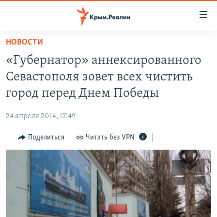
Доступность
ссылки
Вернуться
НОВОСТИ
к
НОВОСТИ
«Губернатор» аннексированного
основному
СПЕЦПРОЕКТЫ
содержанию
Севастополя зовет всех чистить
ВОДА
Вернутся
ГРУЗ 200
город перед Днем Победы
к
ИСТОРИЯ
КАРТА ВОЕННЫХ ОБЪЕКТОВ КРЫМА
главной
24 апреля 2014, 17:49
ЕЩЕ
11 ЛЕТ ОККУПАЦИИ КРЫМА. 11 ИСТОРИЙ СОПРОТИВЛЕНИЯ
навигации
Вернутся
Поделиться
Читать без VPN
РАДІО СВОБОДА
ИНТЕРАКТИВ
к
КАК ОБОЙТИ БЛОКИРОВКУ
ИНФОГРАФИКА
поиску
ТЕЛЕПРОЕКТ КРЫМ.РЕАЛИИ
Українською
СОВЕТЫ ПРАВОЗАЩИТНИКОВ
Qırımtatar
ПРОПАВШИЕ БЕЗ ВЕСТИ