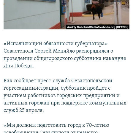
ПРИСОЕДИНЯЙТЕСЬ!
ПОБЕДИТЕЛЕЙ НЕ СУДЯТ?
КРЫМ.НЕПОКОРЕННЫЙ
ELIFBE
УКРАИНСКАЯ ПРОБЛЕМА КРЫМА
«Исполняющий обязанности губернатора»
Все сайты RFE/RL
Севастополя Сергей Меняйло распорядился о
проведении общегородского субботника накануне
Дня Победы.
Как сообщает пресс-служба Севастопольской
горгосадминистрации, субботник пройдет с
участием работников городских предприятий и
активных горожан при поддержке коммунальных
служб 25 апреля.
«Мы должны подготовить город к 70-летию
освобождения Севастополя от немецко-