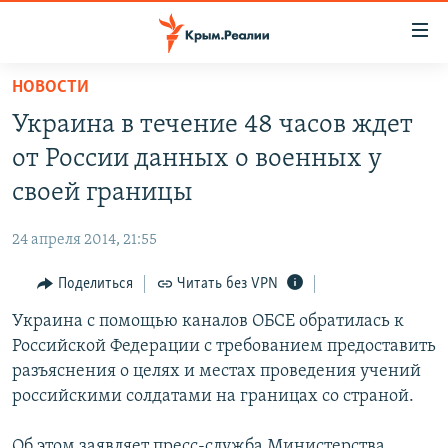
Доступность
ссылки
Вернуться
НОВОСТИ
к
НОВОСТИ
Украина в течение 48 часов ждет
основному
СПЕЦПРОЕКТЫ
содержанию
от России данных о военных у
ВОДА
Вернутся
ГРУЗ 200
своей границы
к
ИСТОРИЯ
КАРТА ВОЕННЫХ ОБЪЕКТОВ КРЫМА
главной
24 апреля 2014, 21:55
ЕЩЕ
11 ЛЕТ ОККУПАЦИИ КРЫМА. 11 ИСТОРИЙ СОПРОТИВЛЕНИЯ
навигации
Вернутся
Поделиться
Читать без VPN
РАДІО СВОБОДА
ИНТЕРАКТИВ
к
Украина с помощью каналов ОБСЕ обратилась к
КАК ОБОЙТИ БЛОКИРОВКУ
ИНФОГРАФИКА
поиску
Российской Федерации с требованием предоставить
ТЕЛЕПРОЕКТ КРЫМ.РЕАЛИИ
разъяснения о целях и местах проведения учений
Українською
российскими солдатами на границах со страной.
СОВЕТЫ ПРАВОЗАЩИТНИКОВ
Qırımtatar
ПРОПАВШИЕ БЕЗ ВЕСТИ
Об этом заявляет пресс-служба Министерства