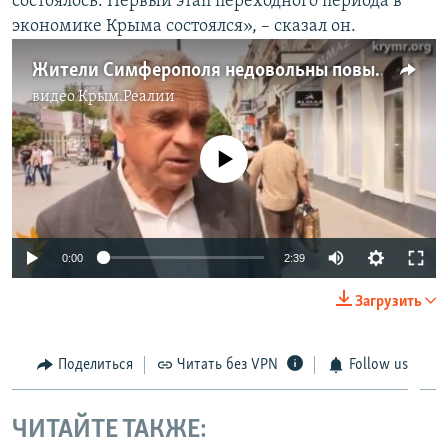
состоялось. Первый этап переходного периода в
экономике Крыма состоялся», – сказал он.
Жители Симферополя недовольны повышением цены на хлеб
видео
Крым.Реалии
No media source currently available
0:00
2:39
Загрузить
Поделиться
Читать без VPN
Follow us
ЧИТАЙТЕ ТАКЖЕ: