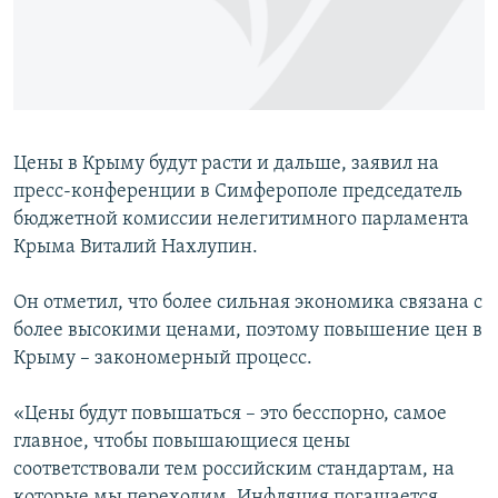
ПРИСОЕДИНЯЙТЕСЬ!
ПОБЕДИТЕЛЕЙ НЕ СУДЯТ?
КРЫМ.НЕПОКОРЕННЫЙ
ELIFBE
УКРАИНСКАЯ ПРОБЛЕМА КРЫМА
Цены в Крыму будут расти и дальше, заявил на
Все сайты RFE/RL
пресс-конференции в Симферополе председатель
бюджетной комиссии нелегитимного парламента
Крыма Виталий Нахлупин.
Он отметил, что более сильная экономика связана с
более высокими ценами, поэтому повышение цен в
Крыму – закономерный процесс.
«Цены будут повышаться – это бесспорно, самое
главное, чтобы повышающиеся цены
соответствовали тем российским стандартам, на
которые мы переходим. Инфляция погашается