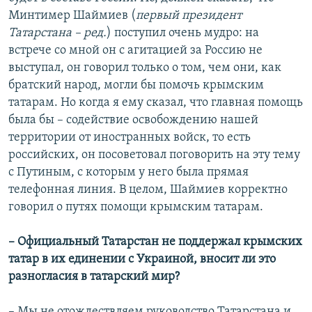
Минтимер Шаймиев (
первый президент
Татарстана –
ред.
) поступил очень мудро: на
встрече со мной он с агитацией за Россию не
выступал, он говорил только о том, чем они, как
братский народ, могли бы помочь крымским
татарам. Но когда я ему сказал, что главная помощь
была бы – содействие освобождению нашей
территории от иностранных войск, то есть
российских, он посоветовал поговорить на эту тему
с Путиным, с которым у него была прямая
телефонная линия. В целом, Шаймиев корректно
говорил о путях помощи крымским татарам.
–
Официальный Татарстан не поддержал крымских
татар в их единении с Украиной, вносит ли это
разногласия в татарский мир?
–
Мы не отождествляем руководство Татарстана и