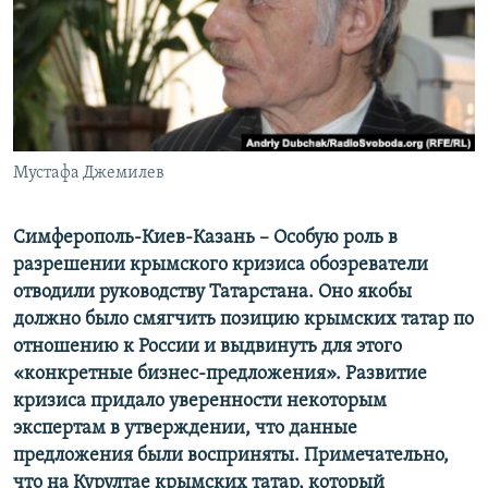
ПРИСОЕДИНЯЙТЕСЬ!
ПОБЕДИТЕЛЕЙ НЕ СУДЯТ?
КРЫМ.НЕПОКОРЕННЫЙ
ELIFBE
УКРАИНСКАЯ ПРОБЛЕМА КРЫМА
Все сайты RFE/RL
Мустафа Джемилев
Симферополь-Киев-Казань – Особую роль в
разрешении крымского кризиса обозреватели
отводили руководству Татарстана. Оно якобы
должно было смягчить позицию крымских татар по
отношению к России и выдвинуть для этого
«конкретные бизнес-предложения». Развитие
кризиса придало уверенности некоторым
экспертам в утверждении, что данные
предложения были восприняты. Примечательно,
что на Курултае крымских татар, который