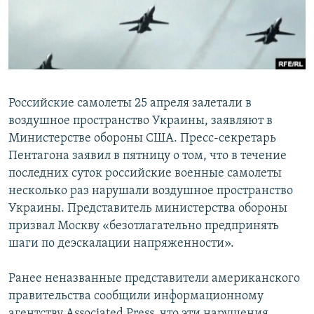
ПРИСОЕДИНЯЙТЕСЬ!
ПОБЕДИТЕЛЕЙ НЕ СУДЯТ?
КРЫМ.НЕПОКОРЕННЫЙ
ELIFBE
УКРАИНСКАЯ ПРОБЛЕМА КРЫМА
Российские самолеты 25 апреля залетали в
Все сайты RFE/RL
воздушное пространство Украины, заявляют в
Министерстве обороны США. Пресс-секретарь
Пентагона заявил в пятницу о том, что в течение
последних суток российские военные самолеты
несколько раз нарушали воздушное пространство
Украины. Представитель министерства обороны
призвал Москву «безотлагательно предпринять
шаги по деэскалации напряженности».
Ранее неназванные представители американского
правительства сообщили информационному
агентству Associated Press, что эти нарушения,