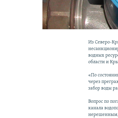
Из Северо-Кр
несанкционир
водных ресур
области и Кр
«По состояни
через прегр
забор воды ра
Вопрос по по
канала водопо
нерешенным, 