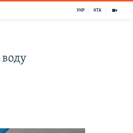
УКР
КТА
 воду