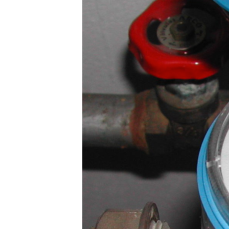
ПОБЕДИТЕЛЕЙ НЕ СУДЯТ?
КРЫМ.НЕПОКОРЕННЫЙ
ELIFBE
УКРАИНСКАЯ ПРОБЛЕМА КРЫМА