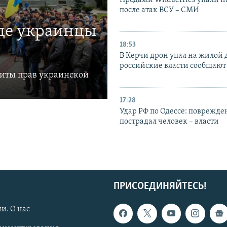
Продажи Wildberries упали н
после атак ВСУ – СМИ
где украинцы
18:53
В Керчи дрон упал на жилой 
российские власти сообщают
щиты прав украинской
17:28
Удар РФ по Одессе: поврежде
пострадал человек – власти
ПРИСОЕДИНЯЙТЕСЬ!
и. О нас