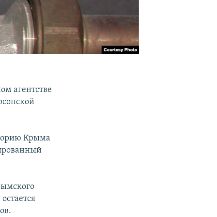
ном агентстве
ерсонской
иторию Крыма
нированный
рымского
 остается
ов.