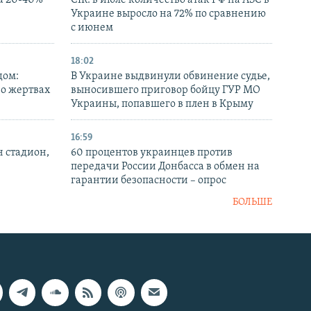
а 20-40%
CIR: в июле количество атак РФ на АЗС в
Украине выросло на 72% по сравнению
с июнем
18:02
дом:
В Украине выдвинули обвинение судье,
 о жертвах
выносившего приговор бойцу ГУР МО
Украины, попавшего в плен в Крыму
16:59
н стадион,
60 процентов украинцев против
передачи России Донбасса в обмен на
гарантии безопасности – опрос
БОЛЬШЕ