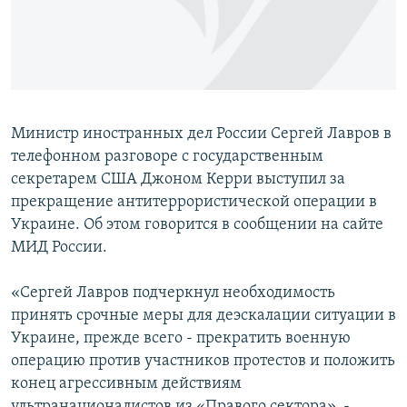
ПРИСОЕДИНЯЙТЕСЬ!
ПОБЕДИТЕЛЕЙ НЕ СУДЯТ?
КРЫМ.НЕПОКОРЕННЫЙ
ELIFBE
УКРАИНСКАЯ ПРОБЛЕМА КРЫМА
Министр иностранных дел России Сергей Лавров в
Все сайты RFE/RL
телефонном разговоре с государственным
секретарем США Джоном Керри выступил за
прекращение антитеррористической операции в
Украине. Об этом говорится в сообщении на сайте
МИД России.
«Сергей Лавров подчеркнул необходимость
принять срочные меры для деэскалации ситуации в
Украине, прежде всего - прекратить военную
операцию против участников протестов и положить
конец агрессивным действиям
ультранационалистов из «Правого сектора», -