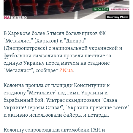
ПРИСОЕДИНЯЙТЕСЬ!
ПОБЕДИТЕЛЕЙ НЕ СУДЯТ?
КРЫМ.НЕПОКОРЕННЫЙ
ELIFBE
В Харькове более 5 тысяч болельщиков ФК
УКРАИНСКАЯ ПРОБЛЕМА КРЫМА
"Металлист" (Харьков) и "Днепра"
Все сайты RFE/RL
(Днепропетровск) с национальной украинской и
футбольной символикой провели шествие за
единую Украину перед матчем на стадионе
"Металлист", сообщает
ZN.ua
.
Колонна прошла от площади Конституции к
стадиону "Металлист" под гимн Украины и
барабанный бой. Ультрас скандировали "Слава
Украине! Героям Слава!", "Украина превыше всего!"
и активно использовали файеры и петарды.
Колонну сопровождали автомобили ГАИ и