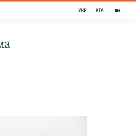
УКР
КТА
ма