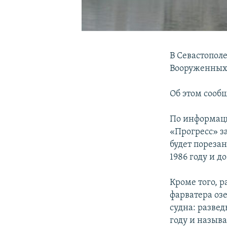
В Севастопол
Вооруженных
Об этом соо
По информаци
«Прогресс» з
будет пореза
1986 году и д
Кроме того, 
фарватера оз
судна: разве
году и назыв