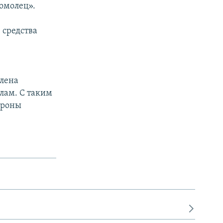
омолец».
 средства
влена
лам. С таким
ороны