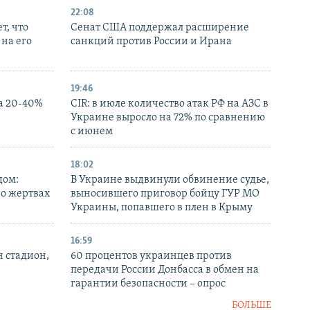
22:08
т, что
Сенат США поддержал расширение
на его
санкций против России и Ирана
19:46
а 20-40%
CIR: в июле количество атак РФ на АЗС в
Украине выросло на 72% по сравнению
с июнем
18:02
дом:
В Украине выдвинули обвинение судье,
 о жертвах
выносившего приговор бойцу ГУР МО
Украины, попавшего в плен в Крыму
16:59
н стадион,
60 процентов украинцев против
передачи России Донбасса в обмен на
гарантии безопасности – опрос
БОЛЬШЕ