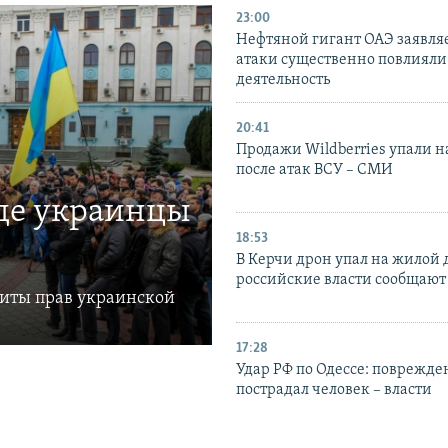
23:00
Нефтяной гигант ОАЭ заявляе
атаки существенно повлияли 
деятельность
20:41
Продажи Wildberries упали н
после атак ВСУ – СМИ
где украинцы
18:53
В Керчи дрон упал на жилой 
российские власти сообщают
щиты прав украинской
17:28
Удар РФ по Одессе: поврежде
пострадал человек – власти