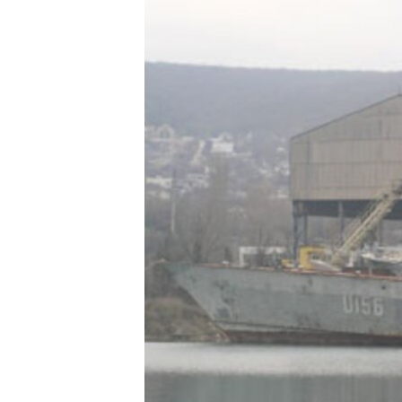
ПОБЕДИТЕЛЕЙ НЕ СУДЯТ?
КРЫМ.НЕПОКОРЕННЫЙ
ELIFBE
УКРАИНСКАЯ ПРОБЛЕМА КРЫМА