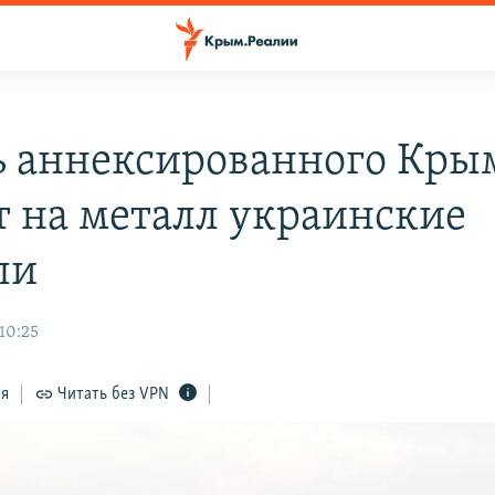
ь аннексированного Кры
т на металл украинские
ли
10:25
ся
Читать без VPN