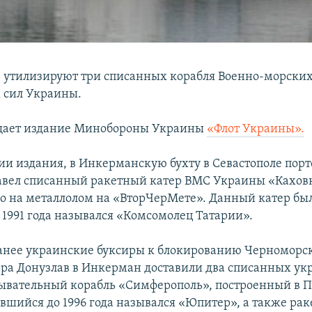
е утилизируют три списанных корабля Военно-морских
 сил Украины.
бщает издание Минобороны Украины
«Флот Украины».
и издания, в Инкерманскую бухту в Севастополе пор
авел списанный ракетный катер ВМС Украины «Каховк
но на металлолом на «ВторЧерМете». Данный катер был
о 1991 года назывался «Комсомолец Татарии».
ранее украинские буксиры к блокированию Черноморс
ера Донузлав в Инкерман доставили два списанных у
дывательный корабль «Симферополь», построенный в П
авшийся до 1996 года назывался «Юпитер», а также ра