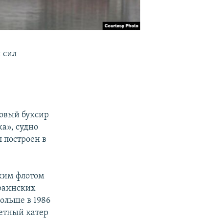
 сил
товый буксир
а», судно
 построен в
ким флотом
краинских
ольше в 1986
кетный катер