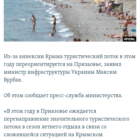
ПРИСОЕДИНЯЙТЕСЬ!
ПОБЕДИТЕЛЕЙ НЕ СУДЯТ?
КРЫМ.НЕПОКОРЕННЫЙ
ELIFBE
УКРАИНСКАЯ ПРОБЛЕМА КРЫМА
Все сайты RFE/RL
Из-за аннексии Крыма туристический поток в этом
году переориентируется на Призаовье, заявил
министр инфраструктуры Украины Максим
Бурбак.
Об этом сообщает пресс-служба министерства.
«В этом году в Приазовье ожидается
перенаправление значительного туристического
потока в сезон летнего отдыха в связи со
сложившейся ситуацией на Крымском