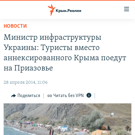
Доступность
ссылки
Вернуться
НОВОСТИ
к
НОВОСТИ
Министр инфраструктуры
основному
СПЕЦПРОЕКТЫ
содержанию
Украины: Туристы вместо
ВОДА
Вернутся
ГРУЗ 200
аннексированного Крыма поедут
к
ИСТОРИЯ
КАРТА ВОЕННЫХ ОБЪЕКТОВ КРЫМА
на Приазовье
главной
ЕЩЕ
11 ЛЕТ ОККУПАЦИИ КРЫМА. 11 ИСТОРИЙ СОПРОТИВЛЕНИЯ
навигации
28 апреля 2014, 11:06
Вернутся
РАДІО СВОБОДА
ИНТЕРАКТИВ
к
Поделиться
Читать без VPN
КАК ОБОЙТИ БЛОКИРОВКУ
ИНФОГРАФИКА
поиску
ТЕЛЕПРОЕКТ КРЫМ.РЕАЛИИ
Українською
СОВЕТЫ ПРАВОЗАЩИТНИКОВ
Qırımtatar
ПРОПАВШИЕ БЕЗ ВЕСТИ