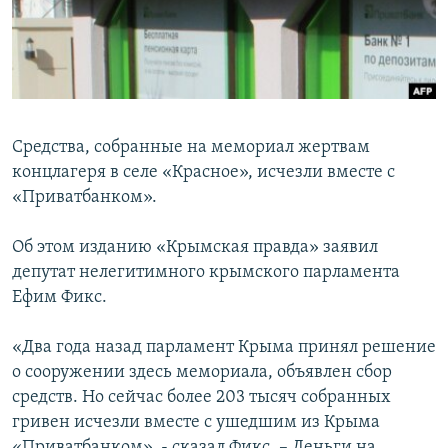
ПРИСОЕДИНЯЙТЕСЬ!
ПОБЕДИТЕЛЕЙ НЕ СУДЯТ?
КРЫМ.НЕПОКОРЕННЫЙ
ELIFBE
УКРАИНСКАЯ ПРОБЛЕМА КРЫМА
Средства, собранные на мемориал жертвам
Все сайты RFE/RL
концлагеря в селе «Красное», исчезли вместе с
«Приватбанком».
Об этом изданию «Крымская правда» заявил
депутат нелегитимного крымского парламента
Ефим Фикс.
«Два года назад парламент Крыма принял решение
о сооружении здесь мемориала, объявлен сбор
средств. Но сейчас более 203 тысяч собранных
гривен исчезли вместе с ушедшим из Крыма
«Приватбанком», - сказал Фикс. – Деньги на