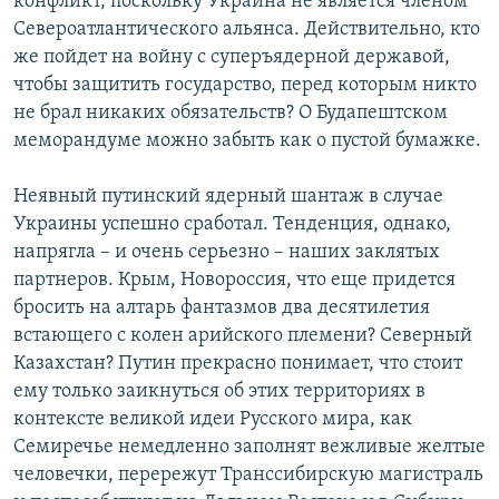
конфликт, поскольку Украина не является членом
Североатлантического альянса. Действительно, кто
же пойдет на войну с суперъядерной державой,
чтобы защитить государство, перед которым никто
не брал никаких обязательств? О Будапештском
меморандуме можно забыть как о пустой бумажке.
Неявный путинский ядерный шантаж в случае
Украины успешно сработал. Тенденция, однако,
напрягла – и очень серьезно – наших заклятых
партнеров. Крым, Новороссия, что еще придется
бросить на алтарь фантазмов два десятилетия
встающего с колен арийского племени? Северный
Казахстан? Путин прекрасно понимает, что стоит
ему только заикнуться об этих территориях в
контексте великой идеи Русского мира, как
Семиречье немедленно заполнят вежливые желтые
человечки, перережут Транссибирскую магистраль