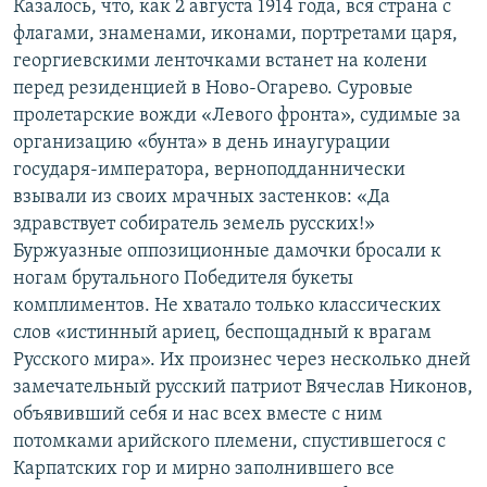
Казалось, что, как 2 августа 1914 года, вся страна с
флагами, знаменами, иконами, портретами царя,
георгиевскими ленточками встанет на колени
перед резиденцией в Ново-Огарево. Суровые
пролетарские вожди «Левого фронта», судимые за
организацию «бунта» в день инаугурации
государя-императора, верноподданнически
взывали из своих мрачных застенков: «Да
здравствует собиратель земель русских!»
Буржуазные оппозиционные дамочки бросали к
ногам брутального Победителя букеты
комплиментов. Не хватало только классических
слов «истинный ариец, беспощадный к врагам
Русского мира». Их произнес через несколько дней
замечательный русский патриот Вячеслав Никонов,
объявивший себя и нас всех вместе с ним
потомками арийского племени, спустившегося с
Карпатских гор и мирно заполнившего все