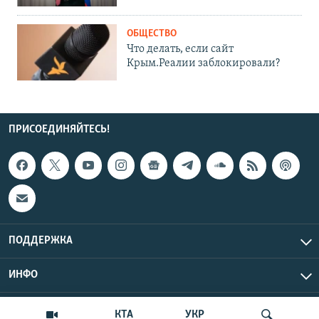
ОБЩЕСТВО
Что делать, если сайт
Крым.Реалии заблокировали?
ПРИСОЕДИНЯЙТЕСЬ!
ПОДДЕРЖКА
ИНФО
UTC+3
Copyright Крым.Реалии, 2026 | Все права защищены.
КТА
УКР