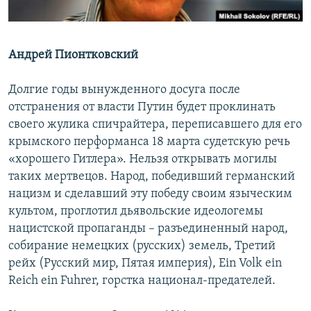
ПРИСОЕДИНЯЙТЕСЬ!
ПОБЕДИТЕЛЕЙ НЕ СУДЯТ?
КРЫМ.НЕПОКОРЕННЫЙ
Андрей Пионтковский
ELIFBE
УКРАИНСКАЯ ПРОБЛЕМА КРЫМА
Долгие годы вынужденного досуга после
Все сайты RFE/RL
отстранения от власти Путин будет проклинать
своего жулика спичрайтера, переписавшего для его
крымского перформанса 18 марта судетскую речь
«хорошего Гитлера». Нельзя открывать могилы
таких мертвецов. Народ, победивший германский
нацизм и сделавший эту победу своим языческим
культом, проглотил дьявольские идеологемы
нацистской пропаганды – разъединенный народ,
собирание немецких (русских) земель, Третий
рейх (Русский мир, Пятая империя), Ein Volk ein
Reich ein Fuhrer, горстка национал-предателей.