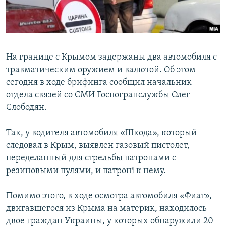
ПРИСОЕДИНЯЙТЕСЬ!
ПОБЕДИТЕЛЕЙ НЕ СУДЯТ?
КРЫМ.НЕПОКОРЕННЫЙ
ELIFBE
На границе с Крымом задержаны два автомобиля с
УКРАИНСКАЯ ПРОБЛЕМА КРЫМА
травматическим оружием и валютой. Об этом
Все сайты RFE/RL
сегодня в ходе брифинга сообщил начальник
отдела связей со СМИ Госпогранслужбы Олег
Слободян.
Так, у водителя автомобиля «Шкода», который
следовал в Крым, выявлен газовый пистолет,
переделанный для стрельбы патронами с
резиновыми пулями, и патроні к нему.
Помимо этого, в ходе осмотра автомобиля «Фиат»,
двигавшегося из Крыма на материк, находилось
двое граждан Украины, у которых обнаружили 20