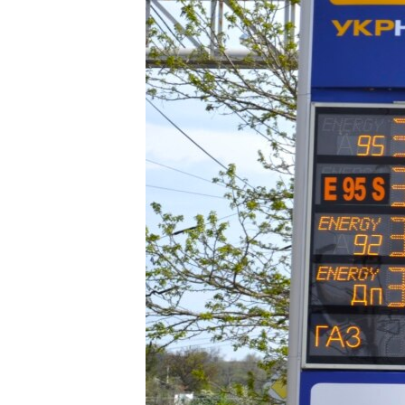
ПОБЕДИТЕЛЕЙ НЕ СУДЯТ?
КРЫМ.НЕПОКОРЕННЫЙ
ELIFBE
УКРАИНСКАЯ ПРОБЛЕМА КРЫМА