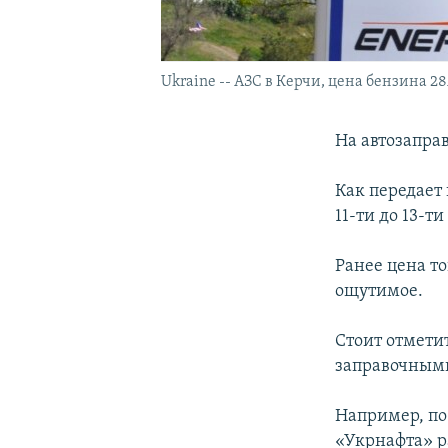
Ukraine -- АЗС в Керчи, цена бензина 2
На автозапра
Как передает
11-ти до 13-ти
Ранее цена т
ощутимое.
Стоит отмети
заправочными
Например, по
«Укрнафта» ра