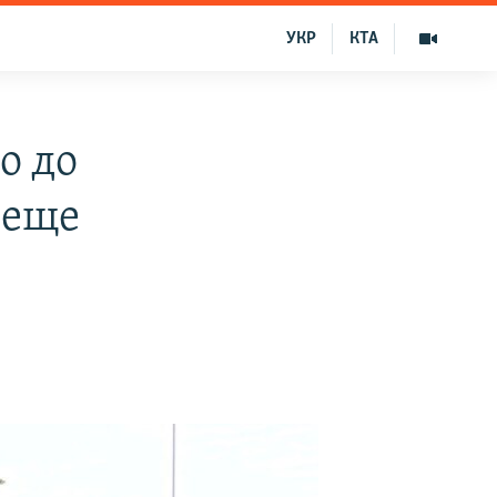
УКР
КТА
о до
 еще