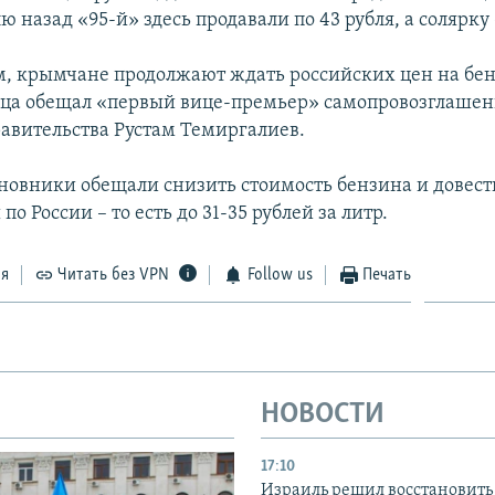
ю назад «95-й» здесь продавали по 43 рубля, а солярку 
, крымчане продолжают ждать российских цен на бен
яца обещал «первый вице-премьер» самопровозглашен
авительства Рустам Темиргалиев.
овники обещали снизить стоимость бензина и довести
по России – то есть до 31-35 рублей за литр.
ся
Читать без VPN
Follow us
Печать
НОВОСТИ
17:10
Израиль решил восстановить 