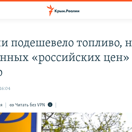
чи подешевело топливо, н
нных «российских цен»
о
16:04
ся
Читать без VPN