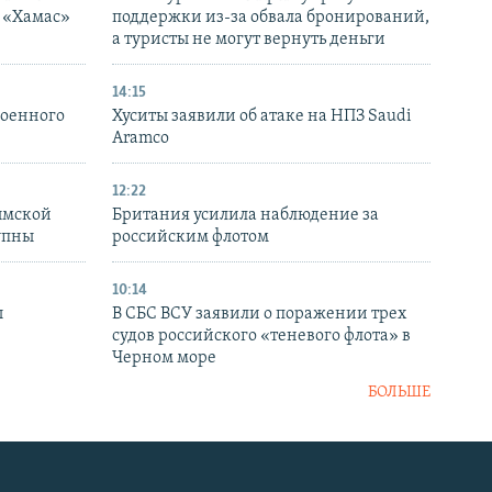
я «Хамас»
поддержки из-за обвала бронирований,
а туристы не могут вернуть деньги
14:15
военного
Хуситы заявили об атаке на НПЗ Saudi
Aramco
12:22
ымской
Британия усилила наблюдение за
упны
российским флотом
10:14
ы
В СБС ВСУ заявили о поражении трех
судов российского «теневого флота» в
Черном море
БОЛЬШЕ