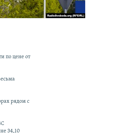
и по цене от
весьма
орах рядом с
ЗС
не 34,10