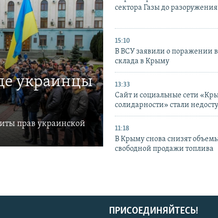
сектора Газы до разоружени
15:10
В ВСУ заявили о поражении 
склада в Крыму
где украинцы
13:33
Сайт и социальные сети «Кр
солидарности» стали недост
щиты прав украинской
11:18
В Крыму снова снизят объем
свободной продажи топлива
ПРИСОЕДИНЯЙТЕСЬ!