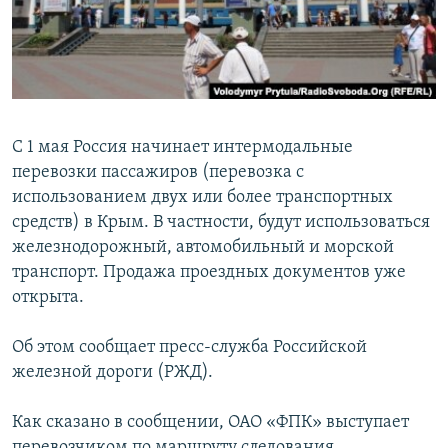
ПРИСОЕДИНЯЙТЕСЬ!
ПОБЕДИТЕЛЕЙ НЕ СУДЯТ?
КРЫМ.НЕПОКОРЕННЫЙ
ELIFBE
УКРАИНСКАЯ ПРОБЛЕМА КРЫМА
С 1 мая Россия начинает интермодальные
Все сайты RFE/RL
перевозки пассажиров (перевозка с
использованием двух или более транспортных
средств) в Крым. В частности, будут использоваться
железнодорожный, автомобильный и морской
транспорт. Продажа проездных документов уже
открыта.
Об этом сообщает пресс-служба Российской
железной дороги (РЖД).
Как сказано в сообщении, ОАО «ФПК» выступает
перевозчиком по маршруту следования