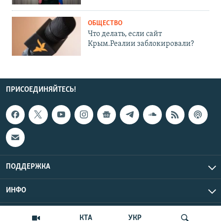
ОБЩЕСТВО
Что делать, если сайт
Крым.Реалии заблокировали?
ПРИСОЕДИНЯЙТЕСЬ!
ПОДДЕРЖКА
ИНФО
UTC+3
Copyright Крым.Реалии, 2026 | Все права защищены.
КТА
УКР