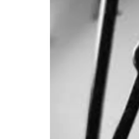
ПОБЕДИТЕЛЕЙ НЕ СУДЯТ?
КРЫМ.НЕПОКОРЕННЫЙ
ELIFBE
УКРАИНСКАЯ ПРОБЛЕМА КРЫМА