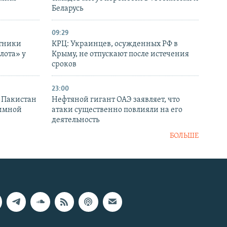
Беларусь
09:29
отники
КРЦ: Украинцев, осужденных РФ в
лота» у
Крыму, не отпускают после истечения
сроков
23:00
и Пакистан
Нефтяной гигант ОАЭ заявляет, что
аимной
атаки существенно повлияли на его
деятельность
БОЛЬШЕ