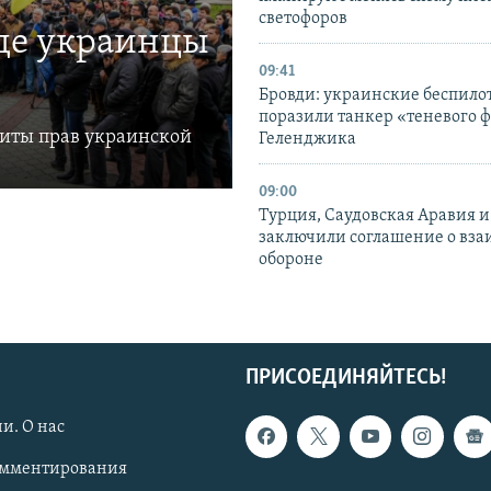
светофоров
где украинцы
09:41
Бровди: украинские беспил
поразили танкер «теневого ф
щиты прав украинской
Геленджика
09:00
Турция, Саудовская Аравия 
заключили соглашение о вз
обороне
ПРИСОЕДИНЯЙТЕСЬ!
и. О нас
омментирования