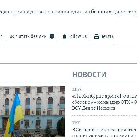
 года производство возглавил один из бывших директор
ся
Читать без VPN
Follow us
Печать
НОВОСТИ
13:27
«На Кинбурне армия РФ в гл
обороне» – командир ОТК «О
ВСУ Денис Носиков
11:11
В Севастополе из-за отключе
планируют менять схему пит