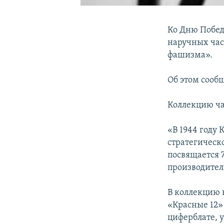
Ко Дню Побед
наручных часо
фашизма».
Об этом сооб
Коллекцию ча
«В 1944 году
стратегическ
посвящается 
производител
В коллекцию 
«Красные 12» 
циферблате, 