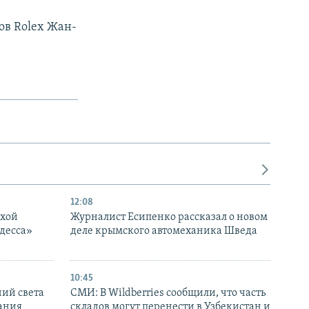
ов Rolex Жан-
12:08
ухой
Журналист Есипенко рассказал о новом
десса»
деле крымского автомеханика Шведа
10:45
ний света
СМИ: В Wildberries сообщили, что часть
ания
складов могут перенести в Узбекистан и