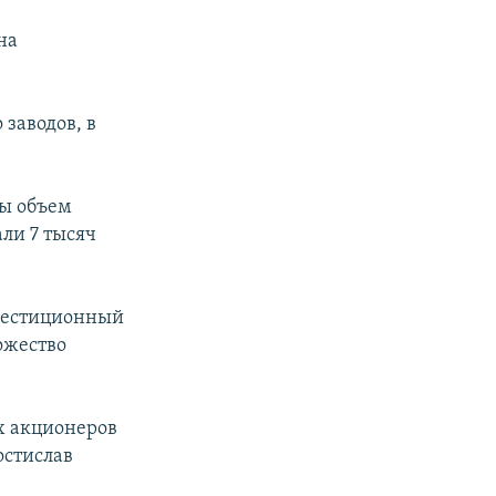
на
заводов, в
ды объем
али 7 тысяч
нвестиционный
ожество
х акционеров
остислав