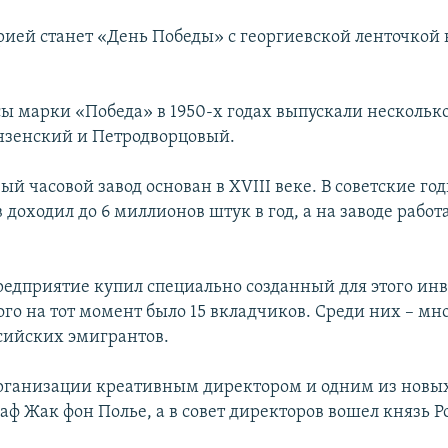
рией станет «День Победы» с георгиевской ленточкой 
ы марки «Победа» в 1950-х годах выпускали несколько 
нзенский и Петродворцовый.
й часовой завод основан в XVIII веке. В советские го
 доходил до 6 миллионов штук в год, а на заводе работ
предприятие купил специально созданный для этого и
ого на тот момент было 15 вкладчиков. Среди них – мн
сийских эмигрантов.
рганизации креативным директором и одним из новы
раф Жак фон Полье, а в совет директоров вошел князь Р