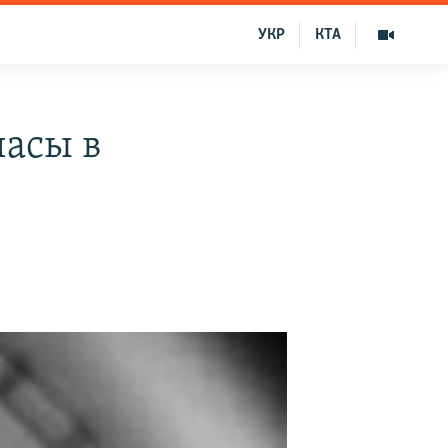
УКР
КТА
часы в