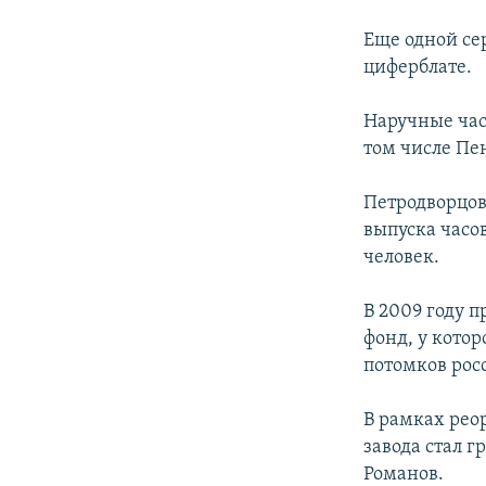
Еще одной се
циферблате.
Наручные час
том числе Пе
Петродворцовы
выпуска часов
человек.
В 2009 году 
фонд, у котор
потомков рос
В рамках рео
завода стал г
Романов.