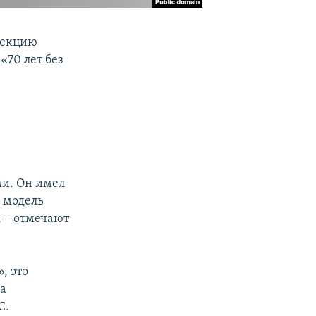
лекцию
«70 лет без
ми. Он имел
 модель
, – отмечают
, это
на
С.