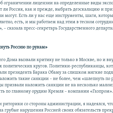
 об ограничении лицензии на определенные виды эксп
т ли Россия, как и прежде, выбрать деэскалацию и пр
ни могут. Есть ли у нас еще инструменты, шаги, кото
лютно, есть, и мы работаем над этим в тесном сотрудн
, – сказала пресс-секретарь Государственного департ
нуть Россию по рукам»
ого Дома вызвали критику не только в Москве, но и вн
 политических кругов. Политики-республиканцы, кот
али президента Барака Обаму за слишком мягкие подх
наложить такие санкции – не более, чем «шлепнуть по 
ы призвали наложить санкции не на несколько малои
ить по главному орудию Кремля – компании «Газпром»
и риторики со стороны администрации, я надеялся, чт
на грубые нарушения Россией своих обязательств прек