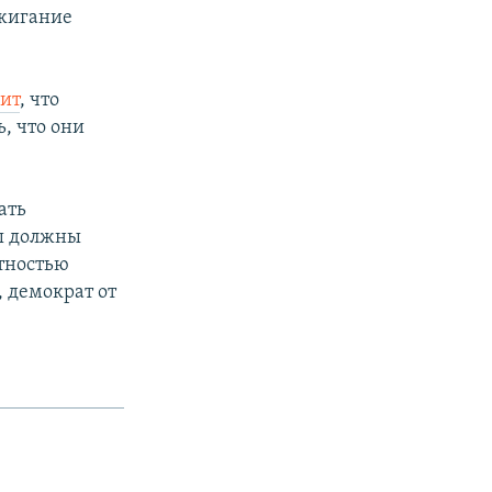
зжигание
рит
, что
, что они
ать
Мы должны
ятностью
, демократ от