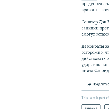
предупредить
вражды в вос
Сенатор
Дэн 
санкции прот
смогут остано
Демократы за
осторожно, ч
действовать о
ударят по на
штата Флори
Поделить
This item is part of
Украина