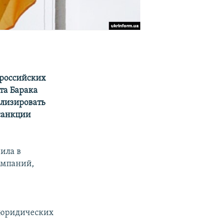
 российских
та Барака
илизировать
 санкции
ила в
омпаний,
 юридических