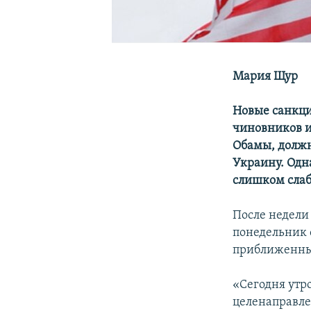
Мария Щур
Новые санкци
чиновников и
Обамы, должн
Украину. Одн
слишком слабы
После недели
понедельник 
приближенных
«Сегодня ут
целенаправле