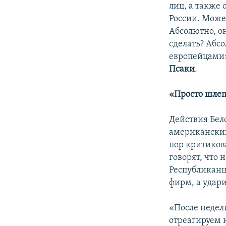
лиц, а также
России. Може
Абсолютно, о
сделать? Абсо
европейцами»
Псаки
.
«Просто шлеп
Действия Бел
американских
пор критиков
говорят, что 
Республиканц
фирм, а удар
«После недел
отреагируем 