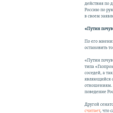
действия по 
Россию по ру
в своем заявл
«Путин почув
По его мнени
остановить т
«Путин почув
типа «Газпро
соседей, а т
являющийся о
отношениям. 
поведение Рос
Другой сенат
считает
, что