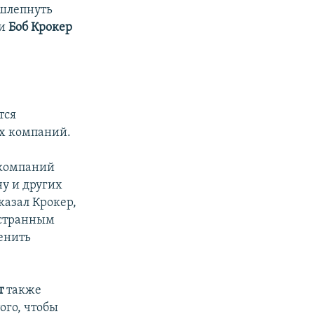
 шлепнуть
и
Боб Крокер
тся
их компаний.
 компаний
ну и других
казал Крокер,
остранным
енить
т
также
ого, чтобы