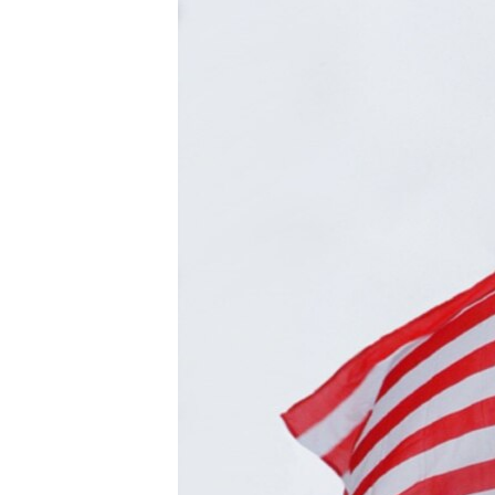
ПОБЕДИТЕЛЕЙ НЕ СУДЯТ?
КРЫМ.НЕПОКОРЕННЫЙ
ELIFBE
УКРАИНСКАЯ ПРОБЛЕМА КРЫМА