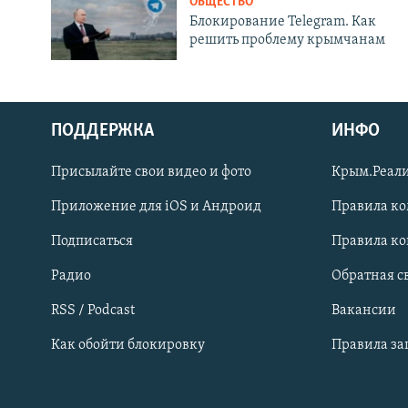
ОБЩЕСТВО
Блокирование Telegram. Как
решить проблему крымчанам
ПОДДЕРЖКА
ИНФО
Українською
Присылайте свои видео и фото
Крым.Реали
Qırımtatar
Приложение для iOS и Андроид
Правила к
Подписаться
Правила к
ПРИСОЕДИНЯЙТЕСЬ!
Радио
Обратная с
RSS / Podcast
Вакансии
Как обойти блокировку
Правила з
Все сайты RFE/RL