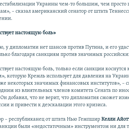
дестабилизации Украины чем-то большим, чем просто
кам», – сказал американский сенатор от штата Теннесс
ении.
ствует настоящую боль»
ю, у дипломатии нет шансов против Путина, и его удас
олько благодаря санкциям против значимых российск
ствует настоящую боль, только если санкции коснутся
м», которую Кремль использует для давления на Украи
акже некоторых значимых финансовых институтов», – с
дним из влиятельных членов комитета Сената по ин
Он добавил, что не верит, что дипломатия сможет изм
сии и привести к деэскалации этого кризиса.
ор – республиканец от штата Нью Гемпшир
Келли Айот
 санкции были «недостаточным» инструментом ни для т