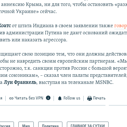
 аннексию Крыма, ни для того, чтобы остановить «ра
точной Украине» сейчас.
Коатс
от штата Индиана в своем заявлении также
гово
ив администрации Путина не дают оснований ожидать
вить или наказать агрессора.
щищают свою позицию тем, что они должны действов
тобы не навредить своим европейским партнерам. «
сторожно, т.к. санкции против России с большой веро
шим союзникам», – сказал член палаты представителей
да
Луи Франкель
, выступая на телеканале MSNBC.
ся
Читать без VPN
Follow us
Печать
Россия
Мир
Политика
ГЛАВНОЕ ЗА СУТКИ