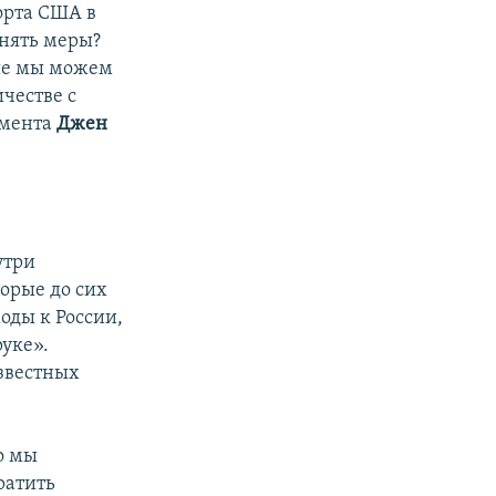
орта США в
инять меры?
рые мы можем
ичестве с
амента
Джен
утри
орые до сих
оды к России,
руке».
звестных
.
о мы
ратить