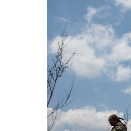
ПОБЕДИТЕЛЕЙ НЕ СУДЯТ?
КРЫМ.НЕПОКОРЕННЫЙ
ELIFBE
УКРАИНСКАЯ ПРОБЛЕМА КРЫМА