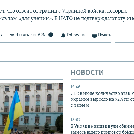
ет, что отвела от границ с Украиной войска, которые
ись там «для учений». В НАТО не подтверждают эту и
ся
Читать без VPN
Follow us
Печать
НОВОСТИ
19:46
CIR: в июле количество атак 
Украине выросло на 72% по 
с июнем
18:02
В Украине выдвинули обвине
выносившего приговор бойц