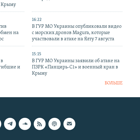
в Крыму
16:22
тив
В ГУР МО Украины опубликовали видео
обмен на
с морских дронов Magura, которые
ос
участвовали в атаке на Ялту 7 августа
15:15
 в
В ГУР МО Украины заявили об атаке на
огибшие и
ПЗРК «Панцирь-С1» и военный кран в
Крыму
БОЛЬШЕ