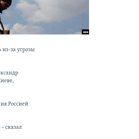
 из-за угрозы
ександр
иеве,
ния Россией
– сказал