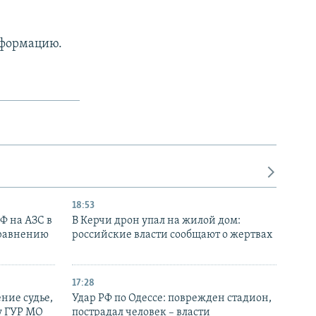
нформацию.
18:53
РФ на АЗС в
В Керчи дрон упал на жилой дом:
сравнению
российские власти сообщают о жертвах
17:28
ние судье,
Удар РФ по Одессе: поврежден стадион,
у ГУР МО
пострадал человек – власти