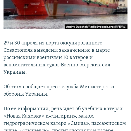
ПРИСОЕДИНЯЙТЕСЬ!
ПОБЕДИТЕЛЕЙ НЕ СУДЯТ?
КРЫМ.НЕПОКОРЕННЫЙ
ELIFBE
УКРАИНСКАЯ ПРОБЛЕМА КРЫМА
29 и 30 апреля из порта оккупированного
Все сайты RFE/RL
Севастополя выведены захваченные в марте
российскими военными 10 катеров и
вспомогательных судов Военно-морских сил
Украины.
Об этом сообщает пресс-служба Министерства
обороны Украины.
По ее информации, речь идет об учебных катерах
«Новая Каховка» и«Чигирин», малом
гидрографическом катере «Смила», пассажирском
судне «Ильичевск», противопожарном катере