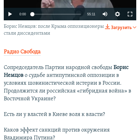
ПРИСОЕДИНЯЙТЕСЬ!
ПОБЕДИТЕЛЕЙ НЕ СУДЯТ?
0:00
55:11
КРЫМ.НЕПОКОРЕННЫЙ
Борис Немцов: после Крыма оппозиционеры
Загрузить
ELIFBE
стали диссидентами
УКРАИНСКАЯ ПРОБЛЕМА КРЫМА
Все сайты RFE/RL
Радио Свобода
Сопредседатель Партии народной свободы
Борис
Немцов
о судьбе антипутинской оппозиции в
условиях шовинистической истерии в России.
Продолжится ли российская «гибридная война» в
Восточной Украине?
Есть ли у властей в Киеве воля к власти?
Каков эффект санкций против окружения
Владимира Путина?