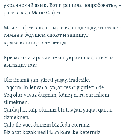
украинский язык. Вот и решила попробовать», –
рассказала Майе Сафет.
Майе Сафет также выразила надежду, что текст
гимна в будущем споют и запишут
крымскотатарские певцы.
Крымскотатарский текст украинского гимна
выглядит так:
Ukrainanıñ şan-şüreti yaşay, iradesile.
Taqdiriñ küler saña, yaşar cesür yigitleriñ de.
Yoq olur yavuz duşman, küneş nuru qaranlıqnı
silmeknen.
Qardaşlar, saip olurmız biz tuvğan yaqta, qanun
tizmeknen.
Qalp ile vucudımıznı biz feda etermiz,
Biz azat kozak nesli içün küreşke ketermiz.