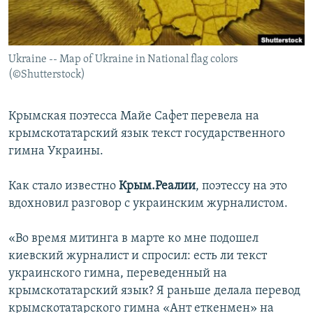
ПРИСОЕДИНЯЙТЕСЬ!
ПОБЕДИТЕЛЕЙ НЕ СУДЯТ?
КРЫМ.НЕПОКОРЕННЫЙ
Ukraine -- Map of Ukraine in National flag colors
ELIFBE
(©Shutterstock)
УКРАИНСКАЯ ПРОБЛЕМА КРЫМА
Все сайты RFE/RL
Крымская поэтесса Майе Сафет перевела на
крымскотатарский язык текст государственного
гимна Украины.
Как стало известно
Крым.Реалии
, поэтессу на это
вдохновил разговор с украинским журналистом.
«Во время митинга в марте ко мне подошел
киевский журналист и спросил: есть ли текст
украинского гимна, переведенный на
крымскотатарский язык? Я раньше делала перевод
крымскотатарского гимна «Ант еткенмен» на