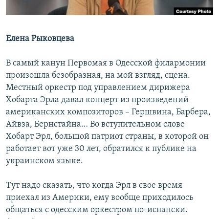
ПРИСОЕДИНЯЙТЕСЬ!
ПОБЕДИТЕЛЕЙ НЕ СУДЯТ?
КРЫМ.НЕПОКОРЕННЫЙ
Елена Рыковцева
ELIFBE
УКРАИНСКАЯ ПРОБЛЕМА КРЫМА
В самый канун Первомая в Одесской филармонии
Все сайты RFE/RL
произошла безобразная, на мой взгляд, сцена.
Местный оркестр под управлением дирижера
Хобарта Эрла давал концерт из произведений
американских композиторов – Гершвина, Барбера,
Айвза, Бернстайна… Во вступительном слове
Хобарт Эрл, большой патриот страны, в которой он
работает вот уже 30 лет, обратился к публике на
украинском языке.
Тут надо сказать, что когда Эрл в свое время
приехал из Америки, ему вообще приходилось
общаться с одесским оркестром по-испански.