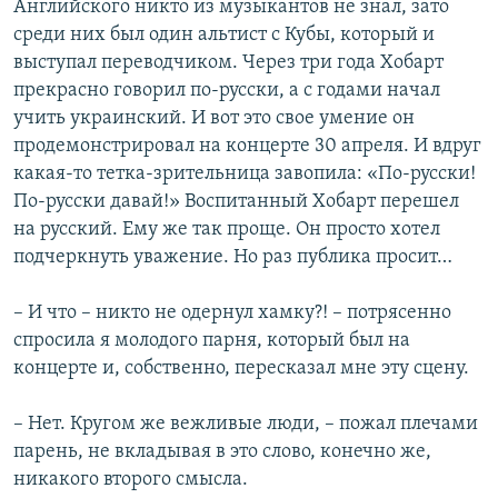
Английского никто из музыкантов не знал, зато
среди них был один альтист с Кубы, который и
выступал переводчиком. Через три года Хобарт
прекрасно говорил по-русски, а с годами начал
учить украинский. И вот это свое умение он
продемонстрировал на концерте 30 апреля. И вдруг
какая-то тетка-зрительница завопила: «По-русски!
По-русски давай!» Воспитанный Хобарт перешел
на русский. Ему же так проще. Он просто хотел
подчеркнуть уважение. Но раз публика просит…
– И что – никто не одернул хамку?! – потрясенно
спросила я молодого парня, который был на
концерте и, собственно, пересказал мне эту сцену.
– Нет. Кругом же вежливые люди, – пожал плечами
парень, не вкладывая в это слово, конечно же,
никакого второго смысла.