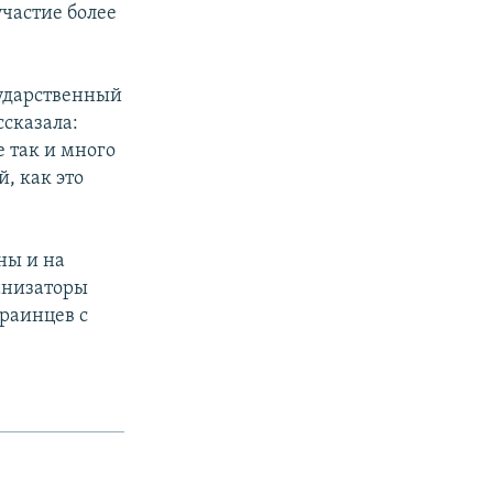
частие более
сударственный
ссказала:
 так и много
, как это
ны и на
анизаторы
краинцев с