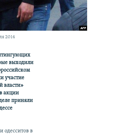
ля 2014
митингующих
орые выходили
ророссийском
ли участие
й власти»
 в акции
 деле приняли
дессе
и одесситов в