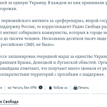
ей за единую Украину. В каждом из них принимали у
 горожан.
 первомайского митинга за «референдум», второй го
поддержку России, то корреспондент Радио Свобода ра
от митинг собирались коммунисты, которых в городе не
о до тысячи человек. Нескольких десятков тысяч людей
 российские СМИ, не было».
дессе запланирован очередной марш за единство Украи
раинцев Крыма, Донецкой и Луганской областей. Орг
ромайдана отмечают, что получают много звонков от у
сепаратистами территорий с просьбами о поддержке.
ся
Читать без VPN
Follow us
Печать
іо Свобода