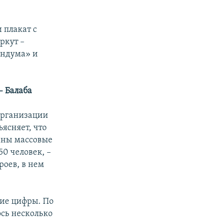
 плакат с
ркут –
ендума» и
– Балаба
 организации
ясняет, что
аны массовые
0 человек, –
роев, в нем
ие цифры. По
ось несколько