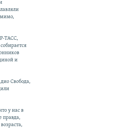
и
лавляли
 мимо,
Р-ТАСС,
 собирается
ронников
единой и
адио Свобода,
щили
то у нас в
е правда,
возраста,