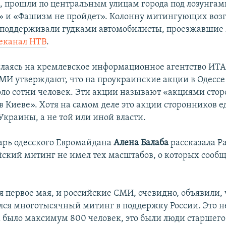
ая, прошли по центральным улицам города под лозунгам
 и «Фашизм не пройдет». Колонну митингующих возг
 поддерживали гудками автомобилисты, проезжавшие
еканал НТВ
.
ылаясь на кремлевское информационное агентство ИТА
МИ утверждают, что на проукраинские акции в Одессе
оло сотни человек. Эти акции называют «акциями сто
в Киеве». Хотя на самом деле это акции сторонников 
Украины, а не той или иной власти.
арь одесского Евромайдана
Алена Балаба
рассказала Р
йский митинг не имел тех масштабов, о которых сооб
я первое мая, и российские СМИ, очевидно, объявили, ч
ялся многотысячный митинг в поддержку России. Это н
х было максимум 800 человек, это были люди старшего 