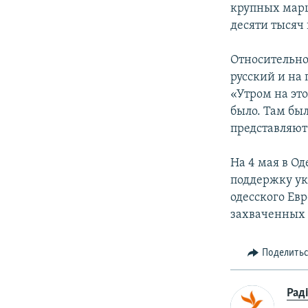
крупных марш
десяти тысяч
Относительно
русский и на 
«Утром на эт
было. Там был
представляют
На 4 мая в О
поддержку ук
одесского Ев
захваченных 
Поделить
Рад