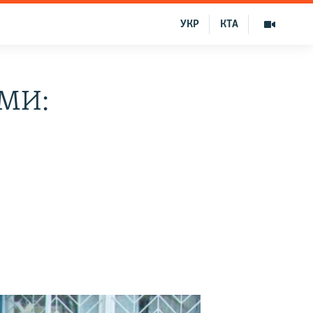
УКР
КТА
СМИ: