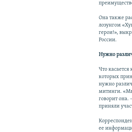
преимуществе
Она также ра
лозунгом «Хун
герои!», вык
России.
Нужно различ
Что касается
которых прин
нужно различ
митинги. «Мы
говорит она.
приняли участ
Корреспонден
ее информации