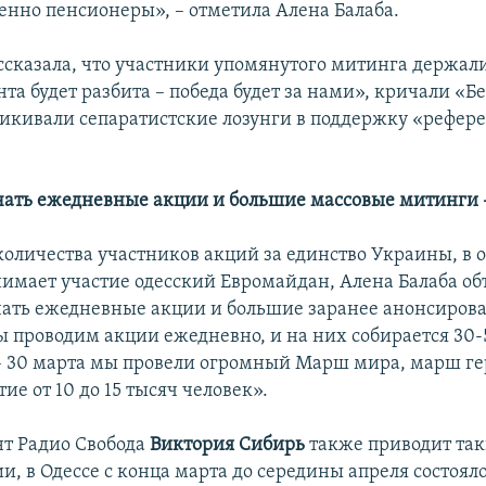
нно пенсионеры», ­– отметила Алена Балаба.
ссказала, что участники упомянутого митинга держали
та будет разбита – победа будет за нами», кричали «Бе
рикивали сепаратистские лозунги в поддержку «рефер
ать ежедневные акции и большие массовые митинги 
 количества участников акций за единство Украины, в
имает участие одесский Евромайдан, Алена Балаба объ
ать ежедневные акции и большие заранее анонсиров
 проводим акции ежедневно, и на них собирается 30-5
 – 30 марта мы провели огромный Марш мира, марш ге
ие от 10 до 15 тысяч человек».
т Радио Свобода
Виктория Сибирь
также приводит так
, в Одессе с конца марта до середины апреля состоял