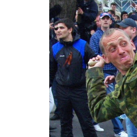
ПОБЕДИТЕЛЕЙ НЕ СУДЯТ?
КРЫМ.НЕПОКОРЕННЫЙ
ELIFBE
УКРАИНСКАЯ ПРОБЛЕМА КРЫМА