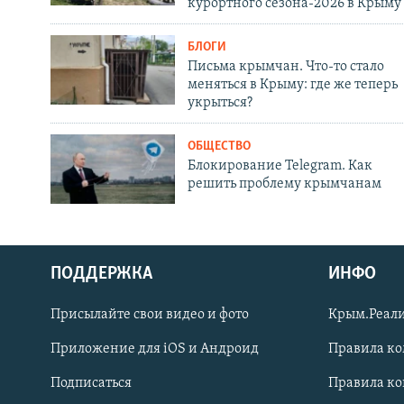
курортного сезона-2026 в Крыму
БЛОГИ
Письма крымчан. Что-то стало
меняться в Крыму: где же теперь
укрыться?
ОБЩЕСТВО
Блокирование Telegram. Как
решить проблему крымчанам
ПОДДЕРЖКА
ИНФО
Українською
Присылайте свои видео и фото
Крым.Реали
Qırımtatar
Приложение для iOS и Андроид
Правила к
Подписаться
Правила к
ПРИСОЕДИНЯЙТЕСЬ!