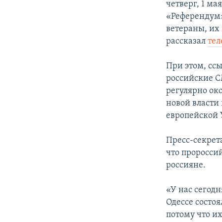
четверг, 1 м
«Референдум»
ветераны, их
рассказал
тел
При этом, сс
российские С
регулярно ок
новой власти 
европейской 
Пресс-секрет
что проросси
россияне.
«У нас сегодн
Одессе состо
потому что и