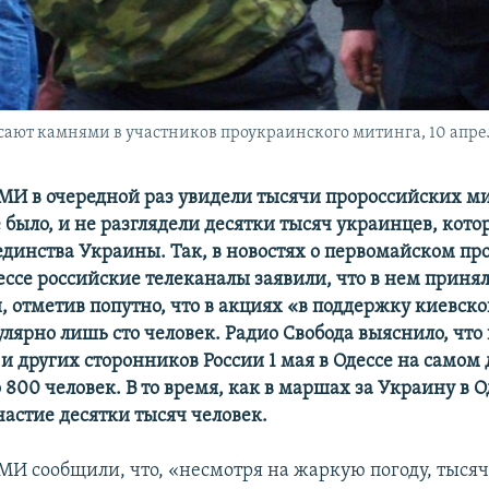
сают камнями в участников проукраинского митинга, 10 апре
МИ в очередной раз увидели тысячи пророссийских 
е было, и не разглядели десятки тысяч украинцев, кот
единства Украины. Так, в новостях о первомайском п
ессе российские телеканалы заявили, что в нем приня
, отметив попутно, что в акциях «в поддержку киевско
улярно лишь сто человек. Радио Свобода выяснило, что
и других сторонников России 1 мая в Одессе на самом
 800 человек. В то время, как в маршах за Украину в О
астие десятки тысяч человек.
МИ сообщили, что, «несмотря на жаркую погоду, тысяч