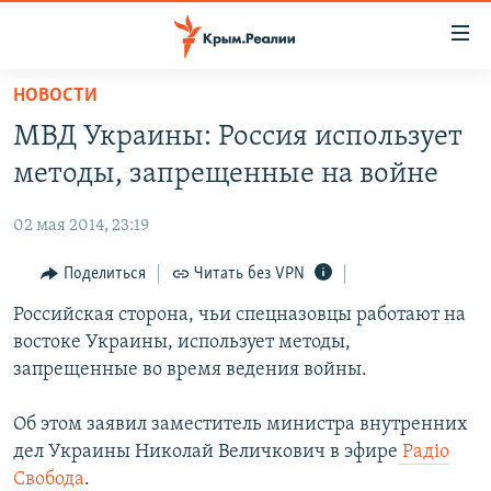
Доступность
ссылки
Вернуться
НОВОСТИ
к
НОВОСТИ
МВД Украины: Россия использует
основному
СПЕЦПРОЕКТЫ
содержанию
методы, запрещенные на войне
ВОДА
Вернутся
ГРУЗ 200
к
02 мая 2014, 23:19
ИСТОРИЯ
КАРТА ВОЕННЫХ ОБЪЕКТОВ КРЫМА
главной
ЕЩЕ
Поделиться
Читать без VPN
11 ЛЕТ ОККУПАЦИИ КРЫМА. 11 ИСТОРИЙ СОПРОТИВЛЕНИЯ
навигации
Вернутся
РАДІО СВОБОДА
Российская сторона, чьи спецназовцы работают на
ИНТЕРАКТИВ
к
востоке Украины, использует методы,
КАК ОБОЙТИ БЛОКИРОВКУ
ИНФОГРАФИКА
поиску
запрещенные во время ведения войны.
ТЕЛЕПРОЕКТ КРЫМ.РЕАЛИИ
Українською
Об этом заявил заместитель министра внутренних
СОВЕТЫ ПРАВОЗАЩИТНИКОВ
Qırımtatar
дел Украины Николай Величкович в эфире
Радіо
ПРОПАВШИЕ БЕЗ ВЕСТИ
Свобода
.