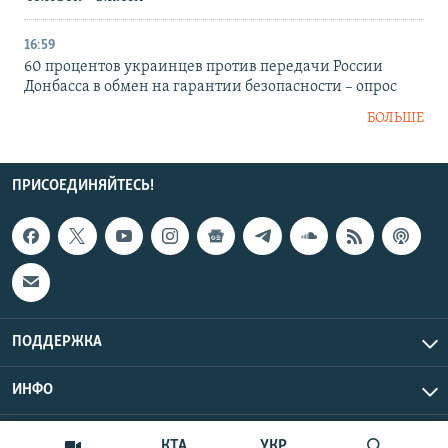
16:59
60 процентов украинцев против передачи России
Донбасса в обмен на гарантии безопасности – опрос
БОЛЬШЕ
ПРИСОЕДИНЯЙТЕСЬ!
ПОДДЕРЖКА
ИНФО
UTC+3
Copyright Крым.Реалии, 2026 | Все права защищены.
КТА
УКР