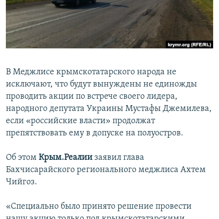
ПРИСОЕДИНЯЙТЕСЬ!
ПОБЕДИТЕЛЕЙ НЕ СУДЯТ?
КРЫМ.НЕПОКОРЕННЫЙ
ELIFBE
УКРАИНСКАЯ ПРОБЛЕМА КРЫМА
В Меджлисе крымскотатарского народа не
Все сайты RFE/RL
исключают, что будут вынуждены не единожды
проводить акции по встрече своего лидера,
народного депутата Украины Мустафы Джемилева,
если «российские власти» продолжат
препятствовать ему в допуске на полуостров.
Об этом
Крым.Реалии
заявил глава
Бахчисарайского регионального меджлиса Ахтем
Чийгоз.
«Специально было принято решение провести
нашу акцию только под крымскотатарскими