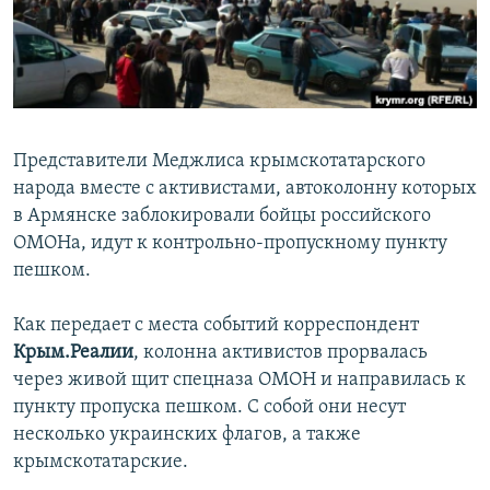
ПРИСОЕДИНЯЙТЕСЬ!
ПОБЕДИТЕЛЕЙ НЕ СУДЯТ?
КРЫМ.НЕПОКОРЕННЫЙ
ELIFBE
УКРАИНСКАЯ ПРОБЛЕМА КРЫМА
Представители Меджлиса крымскотатарского
Все сайты RFE/RL
народа вместе с активистами, автоколонну которых
в Армянске заблокировали бойцы российского
ОМОНа, идут к контрольно-пропускному пункту
пешком.
Как передает с места событий корреспондент
Крым.Реалии
, колонна активистов прорвалась
через живой щит спецназа ОМОН и направилась к
пункту пропуска пешком. С собой они несут
несколько украинских флагов, а также
крымскотатарские.