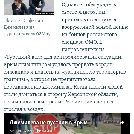
Однако чтобы увидеть
своего лидера, им
пришлось столкнуться с
Ukraine - Сафинар
вооруженной живой цепью
Джемилева на
Турецком валу 03May
из бойцов российского
спецназа ОМОН,
направленных на
«Турецкий вал» для контролирования ситуации.
Крымским татарам удалось прорвать кордон
силовиков и попасть на «украинскую территорию
границы», которая не препятствовала
передвижению Джемилева. Когда тысячи людей
стали двигаться в сторону Херсонской области,
послышались выстрелы. Российский спецназ
стрелял в воздух.
Джемилева не пустили в Крым
видео
Крым.Реалии