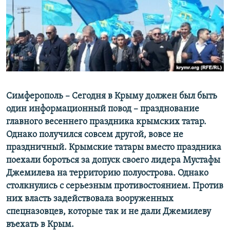
ПРИСОЕДИНЯЙТЕСЬ!
ПОБЕДИТЕЛЕЙ НЕ СУДЯТ?
КРЫМ.НЕПОКОРЕННЫЙ
ELIFBE
УКРАИНСКАЯ ПРОБЛЕМА КРЫМА
Все сайты RFE/RL
Симферополь – Сегодня в Крыму должен был быть
один информационный повод – празднование
главного весеннего праздника крымских татар.
Однако получился совсем другой, вовсе не
праздничный. Крымские татары вместо праздника
поехали бороться за допуск своего лидера Мустафы
Джемилева на территорию полуострова. Однако
столкнулись с серьезным противостоянием. Против
них власть задействовала вооруженных
спецназовцев, которые так и не дали Джемилеву
въехать в Крым.