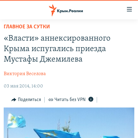
Доступность
ссылки
Вернуться
ГЛАВНОЕ ЗА СУТКИ
к
НОВОСТИ
«Власти» аннексированного
основному
СПЕЦПРОЕКТЫ
содержанию
Крыма испугались приезда
ВОДА
Вернутся
ГРУЗ 200
Мустафы Джемилева
к
ИСТОРИЯ
КАРТА ВОЕННЫХ ОБЪЕКТОВ КРЫМА
главной
Виктория Веселова
ЕЩЕ
11 ЛЕТ ОККУПАЦИИ КРЫМА. 11 ИСТОРИЙ СОПРОТИВЛЕНИЯ
навигации
Вернутся
03 мая 2014, 14:00
РАДІО СВОБОДА
ИНТЕРАКТИВ
к
КАК ОБОЙТИ БЛОКИРОВКУ
ИНФОГРАФИКА
Поделиться
Читать без VPN
поиску
ТЕЛЕПРОЕКТ КРЫМ.РЕАЛИИ
Українською
СОВЕТЫ ПРАВОЗАЩИТНИКОВ
Qırımtatar
ПРОПАВШИЕ БЕЗ ВЕСТИ