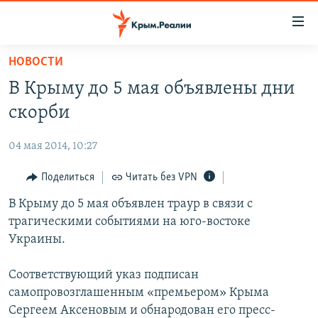
Доступность
ссылки
Вернуться
НОВОСТИ
к
НОВОСТИ
В Крыму до 5 мая объявлены дни
основному
СПЕЦПРОЕКТЫ
содержанию
скорби
ВОДА
Вернутся
ГРУЗ 200
к
04 мая 2014, 10:27
ИСТОРИЯ
КАРТА ВОЕННЫХ ОБЪЕКТОВ КРЫМА
главной
ЕЩЕ
Поделиться
Читать без VPN
11 ЛЕТ ОККУПАЦИИ КРЫМА. 11 ИСТОРИЙ СОПРОТИВЛЕНИЯ
навигации
Вернутся
РАДІО СВОБОДА
В Крыму до 5 мая объявлен траур в связи с
ИНТЕРАКТИВ
к
трагическими событиями на юго-востоке
КАК ОБОЙТИ БЛОКИРОВКУ
ИНФОГРАФИКА
поиску
Украины.
ТЕЛЕПРОЕКТ КРЫМ.РЕАЛИИ
Українською
Соответствующий указ подписан
СОВЕТЫ ПРАВОЗАЩИТНИКОВ
Qırımtatar
самопровозглашенным «премьером» Крыма
ПРОПАВШИЕ БЕЗ ВЕСТИ
Сергеем Аксеновым и обнародован его пресс-