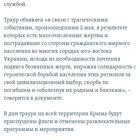
службой.
ПРИСОЕДИНЯЙТЕСЬ!
ПОБЕДИТЕЛЕЙ НЕ СУДЯТ?
КРЫМ.НЕПОКОРЕННЫЙ
Траур объявлен «в связи с трагическими
событиями, произошедшими 2 мая, в результате
ELIFBE
которых есть многочисленные жертвы и
УКРАИНСКАЯ ПРОБЛЕМА КРЫМА
пострадавшие со стороны гражданского мирного
Все сайты RFE/RL
населения во многих городах юго-востока
Украины, исходя из необходимости почтения
подвига безвинных жертв, выражая солидарность с
героической борьбой населения этих регионов за
свой цивилизационный выбор, скорбь по
погибшим и соболезнуя их родным и близким», –
говорится в документе.
В дни траура на всей территории Крыма будут
приспущены флаги и отменены развлекательные
программы и мероприятия.