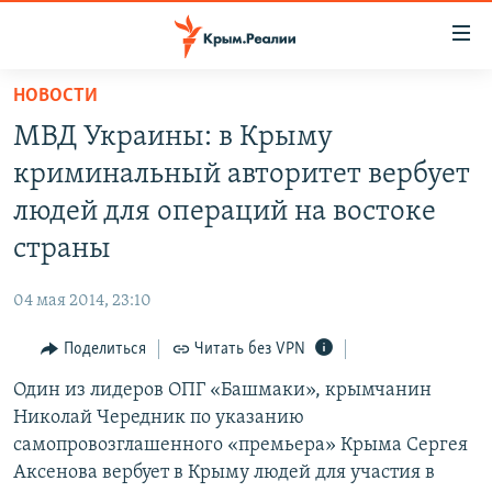
Доступность
ссылки
Вернуться
НОВОСТИ
к
НОВОСТИ
МВД Украины: в Крыму
основному
СПЕЦПРОЕКТЫ
содержанию
криминальный авторитет вербует
ВОДА
Вернутся
ГРУЗ 200
людей для операций на востоке
к
ИСТОРИЯ
КАРТА ВОЕННЫХ ОБЪЕКТОВ КРЫМА
страны
главной
ЕЩЕ
11 ЛЕТ ОККУПАЦИИ КРЫМА. 11 ИСТОРИЙ СОПРОТИВЛЕНИЯ
навигации
04 мая 2014, 23:10
Вернутся
РАДІО СВОБОДА
ИНТЕРАКТИВ
к
Поделиться
Читать без VPN
КАК ОБОЙТИ БЛОКИРОВКУ
ИНФОГРАФИКА
поиску
Один из лидеров ОПГ «Башмаки», крымчанин
ТЕЛЕПРОЕКТ КРЫМ.РЕАЛИИ
Українською
Николай Чередник по указанию
СОВЕТЫ ПРАВОЗАЩИТНИКОВ
самопровозглашенного «премьера» Крыма Сергея
Qırımtatar
Аксенова вербует в Крыму людей для участия в
ПРОПАВШИЕ БЕЗ ВЕСТИ