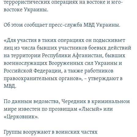
террористических операциях на востоке и юго-
ПРИСОЕДИНЯЙТЕСЬ!
ПОБЕДИТЕЛЕЙ НЕ СУДЯТ?
востоке Украины.
КРЫМ.НЕПОКОРЕННЫЙ
Об этом сообщает пресс-служба МВД Украины.
ELIFBE
УКРАИНСКАЯ ПРОБЛЕМА КРЫМА
«Для участия в таких операциях он подыскивает
Все сайты RFE/RL
лиц из числа бывших участников боевых действий
на территории Республики Афганистан, бывших
военнослужащих Вооруженных сил Украины и
Российской Федерации, а также работников
правоохранительных органов», – утверждают в
МВД.
По данным ведомства, Чередник в криминальном
мире известен по прозвищам «Лысый» или
«Церковник».
Группы вооружают в воинских частях