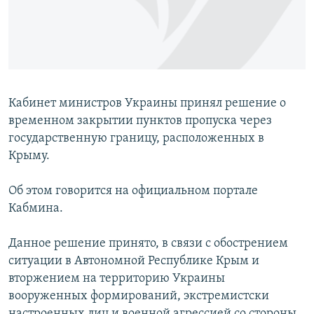
ПРИСОЕДИНЯЙТЕСЬ!
ПОБЕДИТЕЛЕЙ НЕ СУДЯТ?
КРЫМ.НЕПОКОРЕННЫЙ
ELIFBE
УКРАИНСКАЯ ПРОБЛЕМА КРЫМА
Кабинет министров Украины принял решение о
Все сайты RFE/RL
временном закрытии пунктов пропуска через
государственную границу, расположенных в
Крыму.
Об этом говорится на официальном портале
Кабмина.
Данное решение принято, в связи с обострением
ситуации в Автономной Республике Крым и
вторжением на территорию Украины
вооруженных формирований, экстремистски
настроенных лиц и военной агрессией со стороны