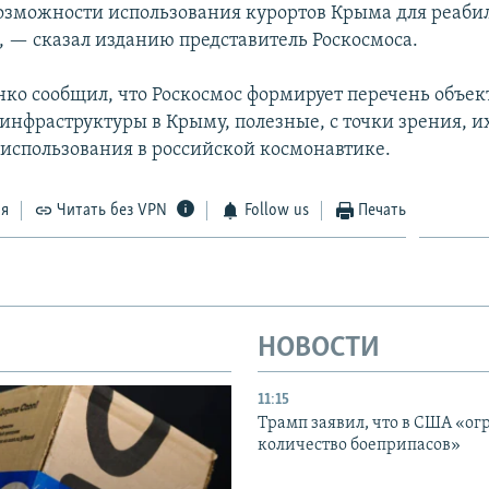
озможности использования курортов Крыма для реаби
, — сказал изданию представитель Роскосмоса.
нко сообщил, что Роскосмос формирует перечень объек
инфраструктуры в Крыму, полезные, с точки зрения, и
использования в российской космонавтике.
ся
Читать без VPN
Follow us
Печать
НОВОСТИ
11:15
Трамп заявил, что в США «ог
количество боеприпасов»