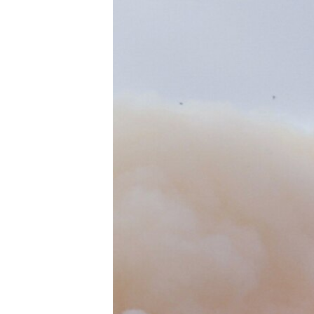
ПОБЕДИТЕЛЕЙ НЕ СУДЯТ?
КРЫМ.НЕПОКОРЕННЫЙ
ELIFBE
УКРАИНСКАЯ ПРОБЛЕМА КРЫМА