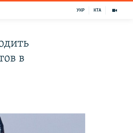
УКР
КТА
одить
тов в