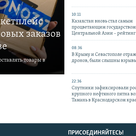
10:11
ркетплейс
Казахстан вновь стал самым
процветающим государством
овых заказов
Центральной Азии – рейтинг
ве
08:36
В Крыму и Севастополе отраж
ставлять товары в
дронов, были слышны взрыв
22:36
Спутники зафиксировали ро
крупного нефтяного пятна во
Тамань в Краснодарском кра
ПРИСОЕДИНЯЙТЕСЬ!