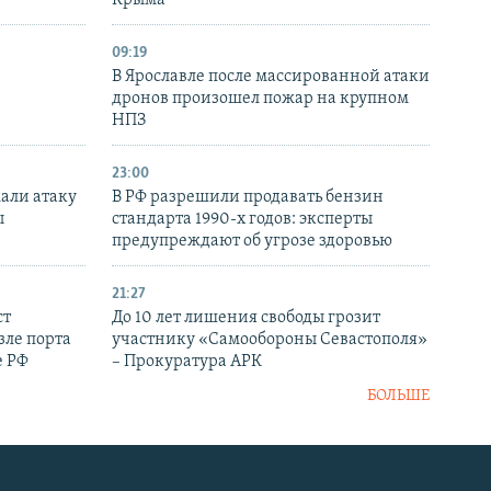
Крыма
09:19
В Ярославле после массированной атаки
дронов произошел пожар на крупном
НПЗ
23:00
али атаку
В РФ разрешили продавать бензин
ы
стандарта 1990-х годов: эксперты
предупреждают об угрозе здоровью
21:27
ст
До 10 лет лишения свободы грозит
зле порта
участнику «Самообороны Севастополя»
е РФ
– Прокуратура АРК
БОЛЬШЕ