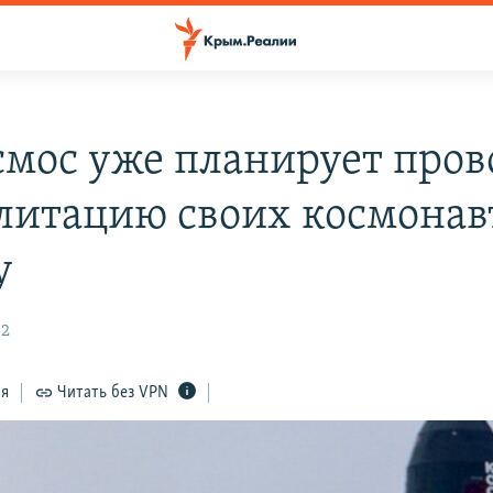
смос уже планирует пров
литацию своих космонав
у
12
ся
Читать без VPN