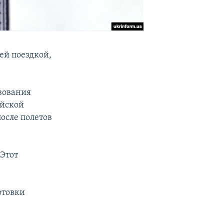
ей поездкой,
зования
ийской
осле полетов
 Этот
отовки