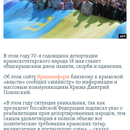
ПРИСОЕДИНЯЙТЕСЬ!
ПОБЕДИТЕЛЕЙ НЕ СУДЯТ?
КРЫМ.НЕПОКОРЕННЫЙ
ELIFBE
УКРАИНСКАЯ ПРОБЛЕМА КРЫМА
Все сайты RFE/RL
​В этом году 70-я годовщина депортации
крымскотатарского народа 18 мая станет
общекрымским днем памяти, скорби и единения.
Об этом сайту
Крыминформ
близкому к крымской
«власти» сообщил «министр» по информации и
массовым коммуникациям Крыма Дмитрий
Полонский.
«В этом году ситуация уникальная, так как
президент Российской Федерации подписал указ о
реабилитации прав депортированных народов, тем
самым удовлетворив в полном объеме все
политические требования крымских татар,
выдвигаемые в предыдущие годы», – сказал