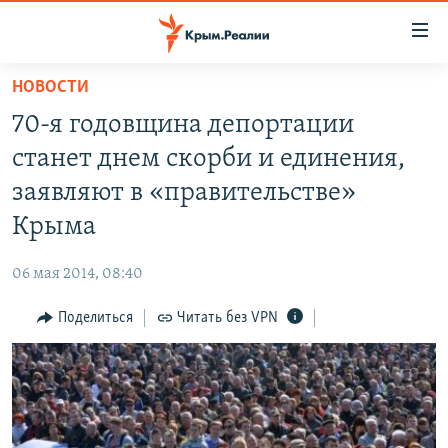
Доступность
ссылки
Вернуться
НОВОСТИ
к
НОВОСТИ
70-я годовщина депортации
основному
СПЕЦПРОЕКТЫ
содержанию
станет днем скорби и единения,
ВОДА
Вернутся
ГРУЗ 200
заявляют в «правительстве»
к
ИСТОРИЯ
КАРТА ВОЕННЫХ ОБЪЕКТОВ КРЫМА
Крыма
главной
ЕЩЕ
11 ЛЕТ ОККУПАЦИИ КРЫМА. 11 ИСТОРИЙ СОПРОТИВЛЕНИЯ
навигации
06 мая 2014, 08:40
Вернутся
РАДІО СВОБОДА
ИНТЕРАКТИВ
к
Поделиться
Читать без VPN
КАК ОБОЙТИ БЛОКИРОВКУ
ИНФОГРАФИКА
поиску
ТЕЛЕПРОЕКТ КРЫМ.РЕАЛИИ
Українською
СОВЕТЫ ПРАВОЗАЩИТНИКОВ
Qırımtatar
ПРОПАВШИЕ БЕЗ ВЕСТИ