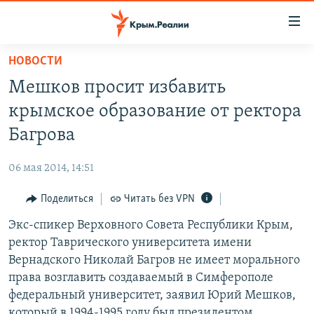
Доступность
ссылки
Вернуться
НОВОСТИ
к
НОВОСТИ
Мешков просит избавить
основному
СПЕЦПРОЕКТЫ
содержанию
крымское образование от ректора
ВОДА
Вернутся
ГРУЗ 200
Багрова
к
ИСТОРИЯ
КАРТА ВОЕННЫХ ОБЪЕКТОВ КРЫМА
главной
06 мая 2014, 14:51
ЕЩЕ
11 ЛЕТ ОККУПАЦИИ КРЫМА. 11 ИСТОРИЙ СОПРОТИВЛЕНИЯ
навигации
Вернутся
Поделиться
Читать без VPN
РАДІО СВОБОДА
ИНТЕРАКТИВ
к
Экс-спикер Верховного Совета Республики Крым,
КАК ОБОЙТИ БЛОКИРОВКУ
ИНФОГРАФИКА
поиску
ректор Таврического университета имени
ТЕЛЕПРОЕКТ КРЫМ.РЕАЛИИ
Вернадского Николай Багров не имеет морального
Українською
права возглавить создаваемый в Симферополе
СОВЕТЫ ПРАВОЗАЩИТНИКОВ
Qırımtatar
федеральный университет, заявил Юрий Мешков,
ПРОПАВШИЕ БЕЗ ВЕСТИ
который в 1994-1995 году был президентом