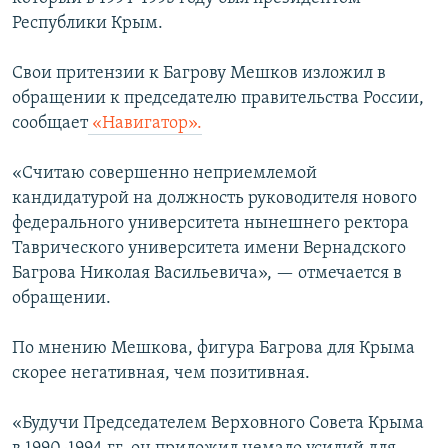
ПРИСОЕДИНЯЙТЕСЬ!
ПОБЕДИТЕЛЕЙ НЕ СУДЯТ?
Республики Крым.
КРЫМ.НЕПОКОРЕННЫЙ
Свои притензии к Багрову Мешков изложил в
ELIFBE
обращении к председателю правительства России,
сообщает
«Навигатор».
УКРАИНСКАЯ ПРОБЛЕМА КРЫМА
Все сайты RFE/RL
«Считаю совершенно неприемлемой
кандидатурой на должность руководителя нового
федерального университета нынешнего ректора
Таврического университета имени Вернадского
Багрова Николая Васильевича», — отмечается в
обращении.
По мнению Мешкова, фигура Багрова для Крыма
скорее негативная, чем позитивная.
«Будучи Председателем Верховного Совета Крыма