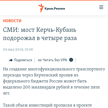
Доступность
ссылки
Вернуться
НОВОСТИ
к
НОВОСТИ
СМИ: мост Керчь-Кубань
основному
СПЕЦПРОЕКТЫ
содержанию
подорожал в четыре раза
ВОДА
Вернутся
ГРУЗ 200
к
06 мая 2014, 15:58
ИСТОРИЯ
КАРТА ВОЕННЫХ ОБЪЕКТОВ КРЫМА
главной
ЕЩЕ
Поделиться
Читать без VPN
11 ЛЕТ ОККУПАЦИИ КРЫМА. 11 ИСТОРИЙ СОПРОТИВЛЕНИЯ
навигации
Вернутся
РАДІО СВОБОДА
На создание многофункционального транспортного
ИНТЕРАКТИВ
к
перехода через Керченский пролив из
КАК ОБОЙТИ БЛОКИРОВКУ
ИНФОГРАФИКА
поиску
федерального бюджета России может быть
ТЕЛЕПРОЕКТ КРЫМ.РЕАЛИИ
выделено 200 миллиардов рублей в течение пяти
Українською
лет.
СОВЕТЫ ПРАВОЗАЩИТНИКОВ
Qırımtatar
ПРОПАВШИЕ БЕЗ ВЕСТИ
Такой объем инвестиций прописан в проекте