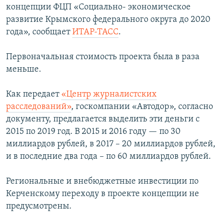
концепции ФЦП «Социально- экономическое
ПРИСОЕДИНЯЙТЕСЬ!
ПОБЕДИТЕЛЕЙ НЕ СУДЯТ?
развитие Крымского федерального округа до 2020
КРЫМ.НЕПОКОРЕННЫЙ
года», сообщает
ИТАР-ТАСС
.
ELIFBE
Первоначальная стоимость проекта была в раза
УКРАИНСКАЯ ПРОБЛЕМА КРЫМА
меньше.
Все сайты RFE/RL
Как передает
«Центр журналистских
расследований»
, госкомпании «Автодор», согласно
документу, предлагается выделить эти деньги с
2015 по 2019 год. В 2015 и 2016 году — по 30
миллиардов рублей, в 2017 – 20 миллиардов рублей,
и в последние два года – по 60 миллиардов рублей.
Региональные и внебюджетные инвестиции по
Керченскому переходу в проекте концепции не
предусмотрены.