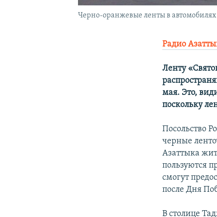
Черно-оранжевые ленты в автомобилях ж
Радио Азатты
Ленту «Свято
распространя
мая. Это, ви
поскольку ле
Посольство Р
черные ленто
Азаттыка жит
пользуются п
смогут предос
после Дня По
В столице Та