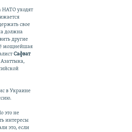
ка НАТО
уходят
нижается
держать свое
на должна
вить другие
её мощнейшая
налист
Сафват
Азаттыка,
сийской
ис в Украине
ссию.
о это не
ть интересы
ли это, если