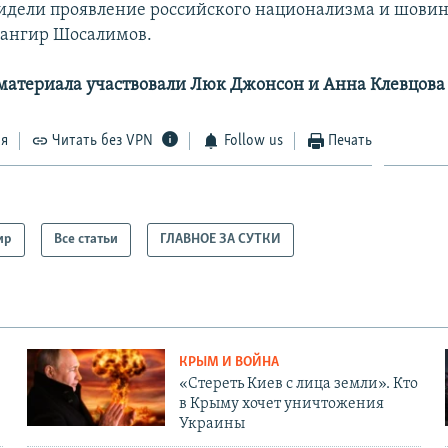
видели проявление российского национализма и шовин
хангир Шосалимов.
 материала участвовали Люк Джонсон и Анна Клевцова
ся
Читать без VPN
Follow us
Печать
ир
Все статьи
ГЛАВНОЕ ЗА СУТКИ
КРЫМ И ВОЙНА
«Стереть Киев с лица земли». Кто
в Крыму хочет уничтожения
Украины