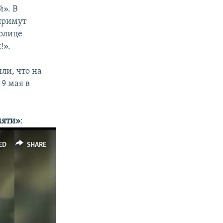
». В
примут
толице
!».
ли, что на
9 мая в
мяти»
:
ED
SHARE