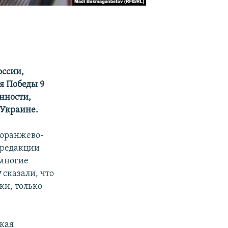
оссии,
я Победы 9
нности,
 Украине.
 оранжево-
 редакции
емногие
у
сказали, что
ки, только
кая