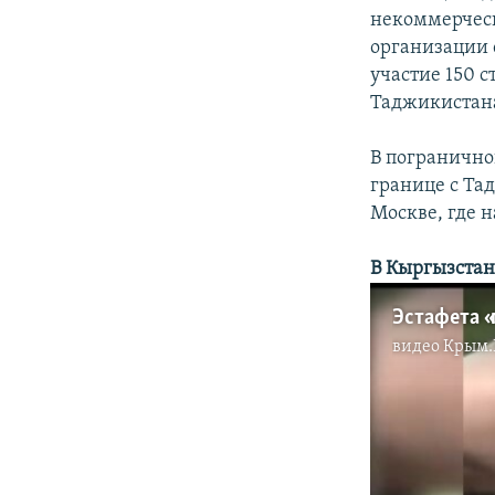
некоммерческ
организации 
участие 150 
Таджикистана
В погранично
границе с Та
Москве, где 
В Кыргызстан
Эстафета «
видео
Крым.