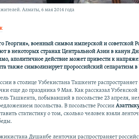
ителей. Алматы, 6 мая 2014 года
к
го Георгия», военный символ имперской и советской Р
ют в некоторых странах Центральной Азии в канун Дн
димо, аполитичное действие может привести к напряже
нта также символизирует пророссийский сепаратизм в
оссии в столице Узбекистана Ташкенте распространяет
чки еще до праздника 9 Мая. Как рассказал Узбекской
ель Ташкента, побывавший в посольстве 23 апреля, н
редложением посольства. В посольстве России
Азаттык
тавить статистику о том, сколько человек взяли ленточ
беды.
джикистана Душанбе ленточки распространяет российс