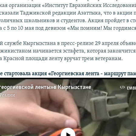
ая организация «Институт Евразийских Исследований
сказали Таджикской редакции Азаттыка, что в акции 
столичных школьников и студентов. Акция пройдет в с
 с 5 по 10 мая под девизом «Мы помним! Мы гордимся
й службе Кыргызстана в пресс-релизе 29 апреля объяви
джикистаном начинается эстафета, которая закончится 
на Красной площади ленту вручат трем ветеранам.
е стартовала акция «Георгиевская лента - маршрут па
георгиевской ленты» в Кыргызстане
EMB
Реалии
No media source currently available