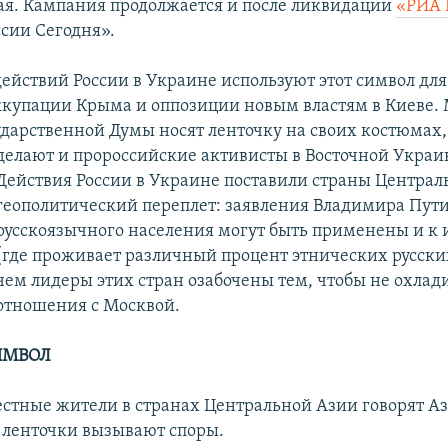
ая. Кампания продолжается и после ликвидации
«РИА 
ссии Сегодня».
ействий России в Украине используют этот символ дл
купации Крыма и оппозиции новым властям в Киеве.
ударственной Думы носят ленточку на своих костюмах,
делают и пророссийские активисты в Восточной Украи
Действия России в Украине поставили страны Централ
геополитический переплет: заявления Владимира Пути
русскоязычного населения могут быть применены и к 
(где проживает различный процент этнических русских)
чем лидеры этих стран озабочены тем, чтобы не охлад
отношения с Москвой.
ИМВОЛ
стные жители в странах Центральной Азии говорят Аз
 ленточки вызывают споры.