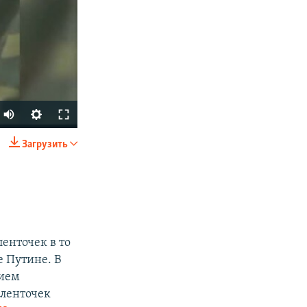
Загрузить
SHARE
енточек в то
е Путине. В
нием
px
width
 ленточек