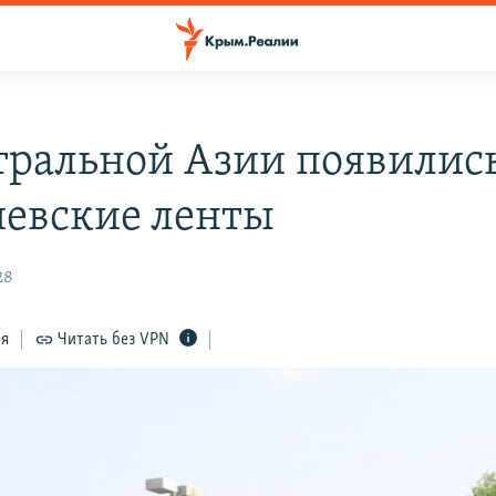
тральной Азии появилис
иевские ленты
28
ся
Читать без VPN