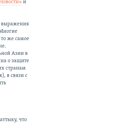
Новости»
и
я выражения
 Многие
 то же самое
не.
ьной Азии в
на о защите
их странам
, в связи с
ить
аттыку, что