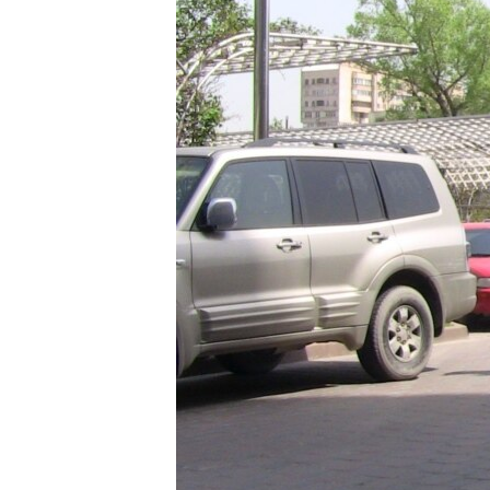
ПОБЕДИТЕЛЕЙ НЕ СУДЯТ?
КРЫМ.НЕПОКОРЕННЫЙ
ELIFBE
УКРАИНСКАЯ ПРОБЛЕМА КРЫМА