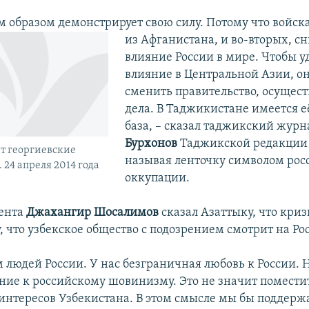
им образом демонстрирует свою силу. Потому что войс
из Афганистана, и во-вторых, с
влияние России в мире. Чтобы у
влияние в Центральной Азии, о
сменить правительство, осущест
дела. В Таджикистане имеется 
база, – сказал таджикский жур
Бурхонов
Таджикской редакции 
т георгиевские
называя ленточку символом рос
 24 апреля 2014 года
оккупации.
ента
Джахангир Шосалимов
сказал Азаттыку, что криз
, что узбекское общество с подозрением смотрит на Ро
 людей России. У нас безграничная любовь к России. Н
ние к российскому шовинизму. Это не значит помести
интересов Узбекистана. В этом смысле мы бы поддержа