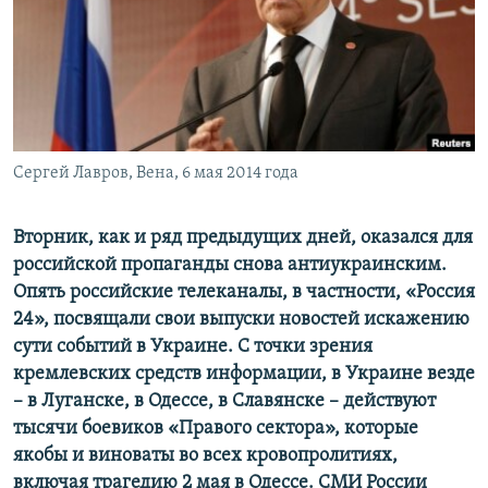
ПРИСОЕДИНЯЙТЕСЬ!
ПОБЕДИТЕЛЕЙ НЕ СУДЯТ?
КРЫМ.НЕПОКОРЕННЫЙ
ELIFBE
УКРАИНСКАЯ ПРОБЛЕМА КРЫМА
Все сайты RFE/RL
Сергей Лавров, Вена, 6 мая 2014 года
Вторник, как и ряд предыдущих дней, оказался для
российской пропаганды снова антиукраинским.
Опять российские телеканалы, в частности, «Россия
24», посвящали свои выпуски новостей искажению
сути событий в Украине. С точки зрения
кремлевских средств информации, в Украине везде
– в Луганске, в Одессе, в Славянске – действуют
тысячи боевиков «Правого сектора», которые
якобы и виноваты во всех кровопролитиях,
включая трагедию 2 мая в Одессе. СМИ России