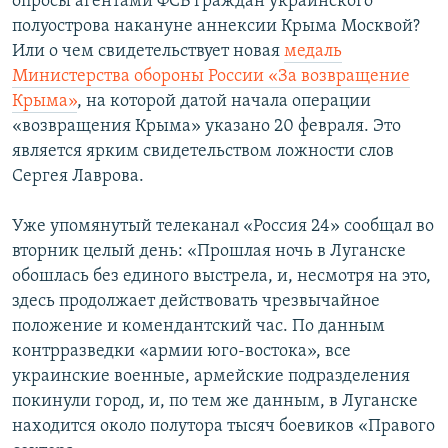
опросы агентами ФСБ граждан украинского
полуострова накануне аннексии Крыма Москвой?
Или о чем свидетельствует новая
медаль
Министерства обороны России «За возвращение
Крыма»
, на которой датой начала операции
«возвращения Крыма» указано 20 февраля. Это
является ярким свидетельством ложности слов
Сергея Лаврова.
Уже упомянутый телеканал «Россия 24» сообщал во
вторник целый день: «Прошлая ночь в Луганске
обошлась без единого выстрела, и, несмотря на это,
здесь продолжает действовать чрезвычайное
положение и комендантский час. По данным
контрразведки «армии юго-востока», все
украинские военные, армейские подразделения
покинули город, и, по тем же данным, в Луганске
находится около полутора тысяч боевиков «Правого