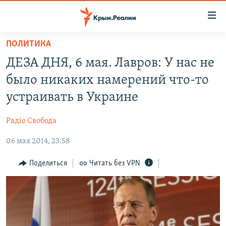
Доступность
ссылки
Вернуться
ПОЛИТИКА
к
НОВОСТИ
ДЕЗА ДНЯ, 6 мая. Лавров: У нас не
основному
СПЕЦПРОЕКТЫ
содержанию
было никаких намерений что-то
ВОДА
Вернутся
ГРУЗ 200
устраивать в Украине
к
ИСТОРИЯ
КАРТА ВОЕННЫХ ОБЪЕКТОВ КРЫМА
главной
Радіо Свобода
ЕЩЕ
11 ЛЕТ ОККУПАЦИИ КРЫМА. 11 ИСТОРИЙ СОПРОТИВЛЕНИЯ
навигации
Вернутся
06 мая 2014, 23:58
РАДІО СВОБОДА
ИНТЕРАКТИВ
к
КАК ОБОЙТИ БЛОКИРОВКУ
ИНФОГРАФИКА
Поделиться
Читать без VPN
поиску
ТЕЛЕПРОЕКТ КРЫМ.РЕАЛИИ
Українською
СОВЕТЫ ПРАВОЗАЩИТНИКОВ
Qırımtatar
ПРОПАВШИЕ БЕЗ ВЕСТИ