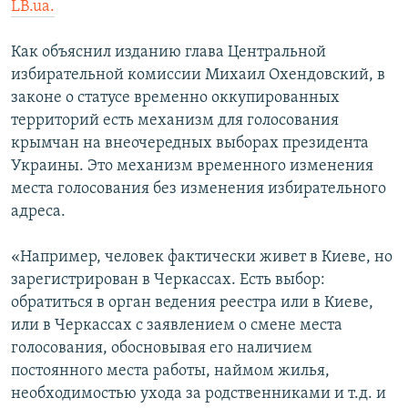
LB.ua.
ПРИСОЕДИНЯЙТЕСЬ!
ПОБЕДИТЕЛЕЙ НЕ СУДЯТ?
КРЫМ.НЕПОКОРЕННЫЙ
Как объяснил изданию глава Центральной
избирательной комиссии Михаил Охендовский, в
ELIFBE
законе о статусе временно оккупированных
УКРАИНСКАЯ ПРОБЛЕМА КРЫМА
территорий есть механизм для голосования
Все сайты RFE/RL
крымчан на внеочередных выборах президента
Украины. Это механизм временного изменения
места голосования без изменения избирательного
адреса.
«Например, человек фактически живет в Киеве, но
зарегистрирован в Черкассах. Есть выбор:
обратиться в орган ведения реестра или в Киеве,
или в Черкассах с заявлением о смене места
голосования, обосновывая его наличием
постоянного места работы, наймом жилья,
необходимостью ухода за родственниками и т.д. и