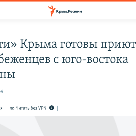
ти» Крыма готовы приют
беженцев с юго-востока
ины
44
ся
Читать без VPN