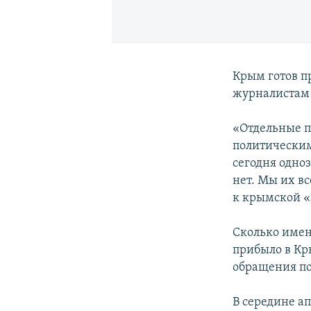
Крым готов п
журналистам
«Отдельные п
политическим
сегодня одно
нет. Мы их в
к крымской «
Сколько имен
прибыло в Кр
обращения пок
В середине а