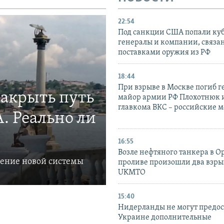
22:54
Под санкции США попали ку
генералы и компании, связа
поставками оружия из РФ
18:44
При взрыве в Москве погиб г
закрыть путь
майор армии РФ Плохотнюк и
главкома ВКС – российские 
. Реально ли
16:55
Возле нефтяного танкера в 
ление новой системы
проливе произошли два взры
UKMTO
15:40
Нидерланды не могут предос
Украине дополнительные