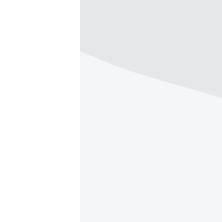
ПОБЕДИТЕЛЕЙ НЕ СУДЯТ?
КРЫМ.НЕПОКОРЕННЫЙ
ELIFBE
УКРАИНСКАЯ ПРОБЛЕМА КРЫМА