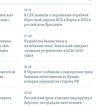
19:15
бинские
В СБУ заявили о поражении кораблей
нные с
береговой охраны ФСБ в Керчи и НПЗ в
российском Ярославле
17:40
енерал-
Разработка баллистики и
 зять
антибаллистики: Зеленский ожидает
медиа
«нужных результатов» в 2026-2027
годах
16:18
Ормузском
В Украине сообщили о подозрении трем
ва –
бывшим налоговикам из Крыма,
которые перешли на сторону РФ
15:02
тавить
Российский дрон атаковал маршрутку в
Херсоне, пострадали пять человек –