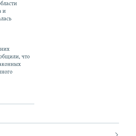
области
а и
алась
 них
ообщили, что
законных
нного