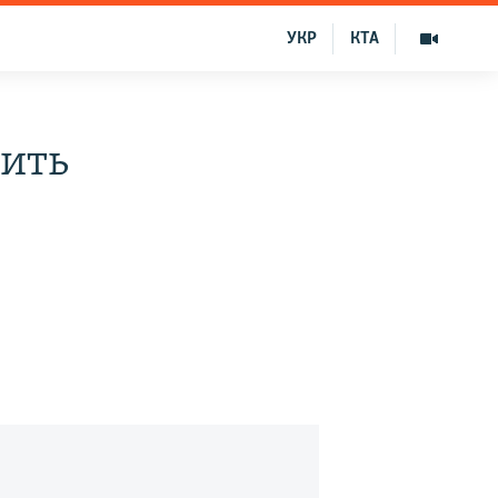
УКР
КТА
ить