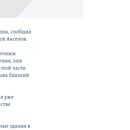
ины, сообщил
ей Аксенов.
личным
ения, они
этой части
нова близкий
мя уже
естве
ные здания в